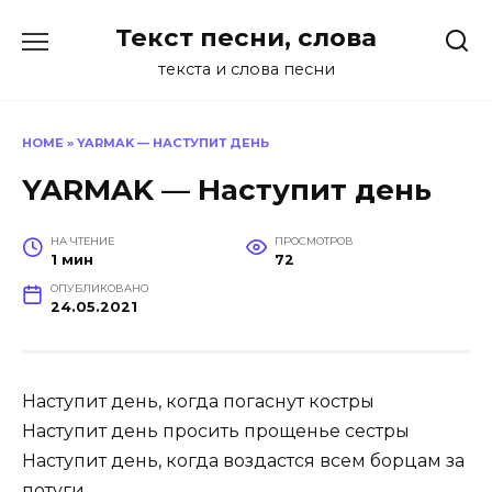
Перейти
Текст песни, слова
к
содержанию
текста и слова песни
HOME
»
YARMAK — НАСТУПИТ ДЕНЬ
YARMAK — Наступит день
НА ЧТЕНИЕ
ПРОСМОТРОВ
1 мин
72
ОПУБЛИКОВАНО
24.05.2021
Наступит день, когда погаснут костры
Наступит день просить прощенье сестры
Наступит день, когда воздастся всем борцам за
потуги