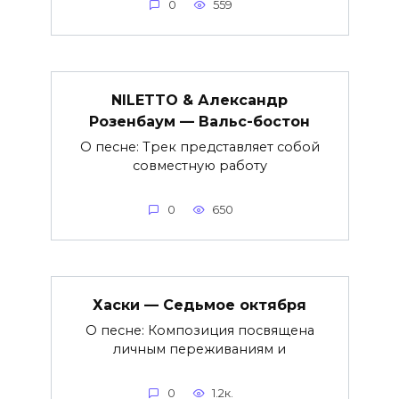
0
559
NILETTO & Александр
Розенбаум — Вальс-бостон
О песне: Трек представляет собой
совместную работу
0
650
Хаски — Седьмое октября
О песне: Композиция посвящена
личным переживаниям и
0
1.2к.