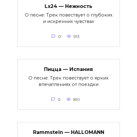
Lx24 — Нежность
О песне: Трек повествует о глубоких
и искренних чувствах
0
913
Пицца — Испания
О песне: Трек повествует о ярких
впечатлениях от поездки
0
810
Rammstein — HALLOMANN