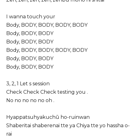
I wanna touch your
Body, BODY, BODY, BODY, BODY
Body, BODY, BODY
Body, BODY, BODY
Body, BODY, BODY, BODY, BODY
Body, BODY, BODY
Body, BODY, BODY
3, 2, 1 Let s session
Check Check Check testing you .
No no no no no oh .
Hyappatsuhyakuchū ho-ruinwan
Shaberitai shaberenai tte ya Chiya tte yo hassha o-
rai