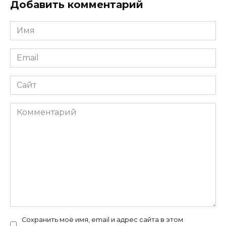
Добавить комментарий
Имя
*
Email
*
Сайт
Комментарий
Сохранить моё имя, email и адрес сайта в этом