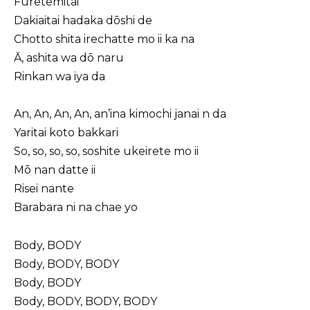
Furetemitai
Dakiaitai hadaka dōshi de
Chotto shita irechatte mo ii ka na
Ā, ashita wa dō naru
Rinkan wa iya da
An, An, An, An, an’ina kimochi janai n da
Yaritai koto bakkari
So, so, so, so, soshite ukeirete mo ii
Mō nan datte ii
Risei nante
Barabara ni na chae yo
Body, BODY
Body, BODY, BODY
Body, BODY
Body, BODY, BODY, BODY