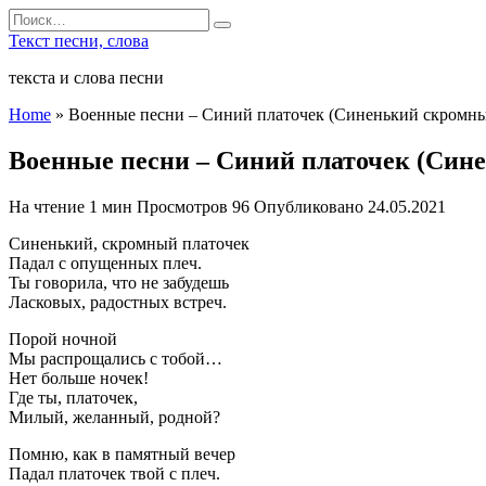
Перейти
Search
к
for:
Текст песни, слова
содержанию
текста и слова песни
Home
»
Военные песни – Синий платочек (Синенький скромны
Военные песни – Синий платочек (Син
На чтение
1 мин
Просмотров
96
Опубликовано
24.05.2021
Синенький, скромный платочек
Падал с опущенных плеч.
Ты говорила, что не забудешь
Ласковых, радостных встреч.
Порой ночной
Мы распрощались с тобой…
Нет больше ночек!
Где ты, платочек,
Милый, желанный, родной?
Помню, как в памятный вечер
Падал платочек твой с плеч.