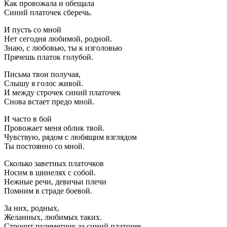
Как провожала и обещала
Синий платочек сберечь.
И пусть со мной
Нет сегодня любимой, родной.
Знаю, с любовью, ты к изголовью
Прячешь платок голубой.
Письма твои получая,
Слышу я голос живой.
И между строчек синий платочек
Снова встает предо мной.
И часто в бой
Провожает меня облик твой.
Чувствую, рядом с любящим взглядом
Ты постоянно со мной.
Сколько заветных платочков
Носим в шинелях с собой.
Нежные речи, девичьи плечи
Помним в страде боевой.
За них, родных,
Желанных, любимых таких.
Строчит пулеметчик за синий платочек,