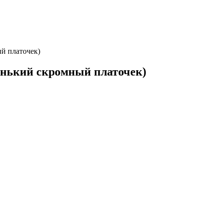
й платочек)
енький скромный платочек)