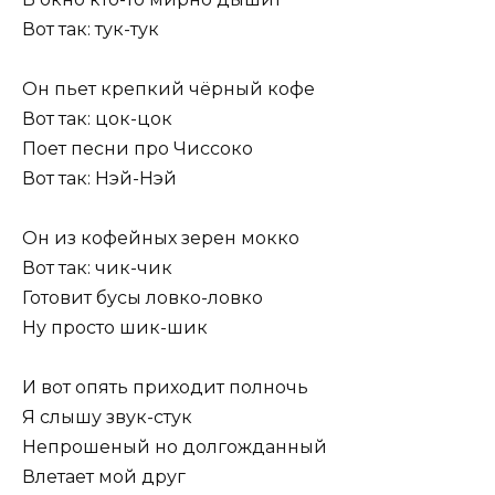
Вот так: тук-тук
Он пьет крепкий чёрный кофе
Вот так: цок-цок
Поет песни про Чиссоко
Вот так: Нэй-Нэй
Он из кофейных зерен мокко
Вот так: чик-чик
Готовит бусы ловко-ловко
Ну просто шик-шик
И вот опять приходит полночь
Я слышу звук-стук
Непрошеный но долгожданный
Влетает мой друг