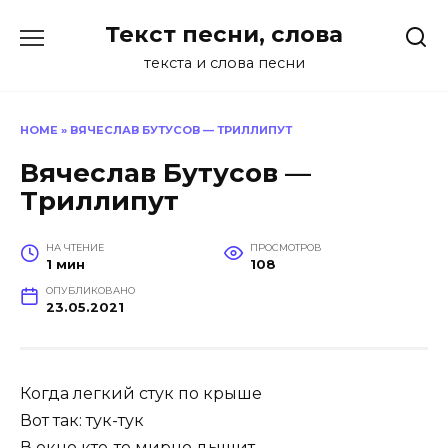
Перейти
Текст песни, слова
к
содержанию
текста и слова песни
HOME
»
ВЯЧЕСЛАВ БУТУСОВ — ТРИЛЛИПУТ
Вячеслав Бутусов —
Триллипут
НА ЧТЕНИЕ
ПРОСМОТРОВ
1 мин
108
ОПУБЛИКОВАНО
23.05.2021
Когда легкий стук по крыше
Вот так: тук-тук
В окно кто-то мирно дышит