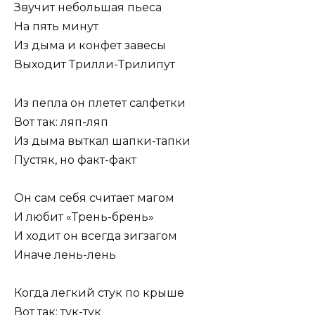
Звучит небольшая пьеса
На пять минут
Из дыма и конфет завесы
Выходит Трилли-Трилипут
Из пепла он плетет салфетки
Вот так: ляп-ляп
Из дыма выткал шапки-тапки
Пустяк, но факт-факт
Он сам себя считает магом
И любит «Трень-брень»
И ходит он всегда зигзагом
Иначе лень-лень
Когда легкий стук по крыше
Вот так: тук-тук