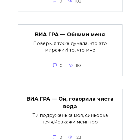
0
102
ВИА ГРА — Обними меня
Поверь, я тоже думала, что это
миражиИ то, что мне
0
110
ВИА ГРА — Ой, говорила чиста
вода
Ти подруженька моя, синьоока
течія,Розкажи мені про
0
123