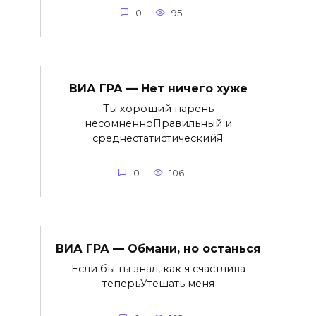
0
95
ВИА ГРА — Нет ничего хуже
Ты хороший парень
несомненноПравильный и
среднестатистическийЯ
0
106
ВИА ГРА — Обмани, но останься
Если бы ты знал, как я счастлива
теперьУтешать меня