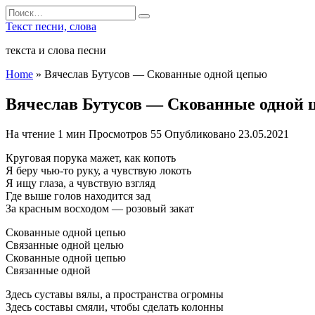
Перейти
Search
к
for:
Текст песни, слова
содержанию
текста и слова песни
Home
»
Вячеслав Бутусов — Скованные одной цепью
Вячеслав Бутусов — Скованные одной 
На чтение
1 мин
Просмотров
55
Опубликовано
23.05.2021
Круговая порука мажет, как копоть
Я беру чью-то руку, а чувствую локоть
Я ищу глаза, а чувствую взгляд
Где выше голов находится зад
За красным восходом — розовый закат
Скованные одной цепью
Связанные одной целью
Скованные одной цепью
Связанные одной
Здесь суставы вялы, а пространства огромны
Здесь составы смяли, чтобы сделать колонны