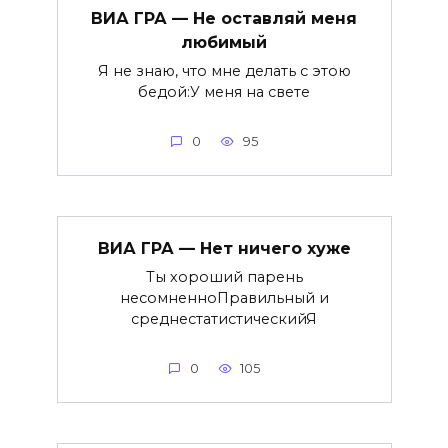
ВИА ГРА — Не оставляй меня
любимый
Я не знаю, что мне делать с этою
бедой:У меня на свете
0
95
ВИА ГРА — Нет ничего хуже
Ты хороший парень
несомненноПравильный и
среднестатистическийЯ
0
105