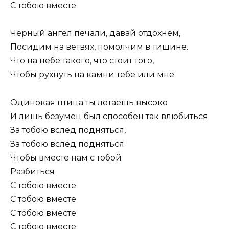
С тобою вместе
Черный ангел печали, давай отдохнем,
Посидим на ветвях, помолчим в тишине.
Что на небе такого, что стоит того,
Чтобы рухнуть на камни тебе или мне.
Одинокая птица ты летаешь высоко
И лишь безумец был способен так влюбиться
За тобою вслед подняться,
За тобою вслед подняться
Чтобы вместе нам с тобой
Разбиться
С тобою вместе
С тобою вместе
С тобою вместе
С тобою вместе