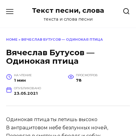
Перейти
Текст песни, слова
к
содержанию
текста и слова песни
HOME
»
ВЯЧЕСЛАВ БУТУСОВ — ОДИНОКАЯ ПТИЦА
Вячеслав Бутусов —
Одинокая птица
НА ЧТЕНИЕ
ПРОСМОТРОВ
1 мин
78
ОПУБЛИКОВАНО
23.05.2021
Одинокая птица ты летишь высоко
В антрацитовом небе безлунных ночей,
Повергая в смятенье бродяг и собак