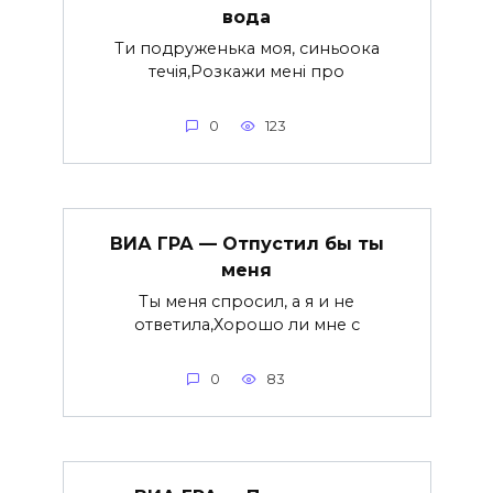
вода
Ти подруженька моя, синьоока
течія,Розкажи мені про
0
123
ВИА ГРА — Отпустил бы ты
меня
Ты меня спросил, а я и не
ответила,Хорошо ли мне с
0
83