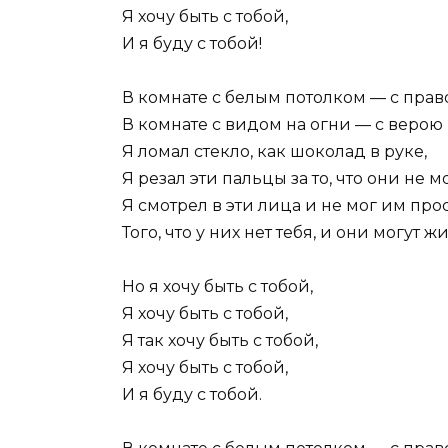
Я хочу быть с тобой,
И я буду с тобой!
В комнате с белым потолком — с прав
В комнате с видом на огни — с верою 
Я ломал стекло, как шоколад в руке,
Я резал эти пальцы за то, что они не м
Я смотрел в эти лица и не мог им прос
Того, что у них нет тебя, и они могут жи
Но я хочу быть с тобой,
Я хочу быть с тобой,
Я так хочу быть с тобой,
Я хочу быть с тобой,
И я буду с тобой.