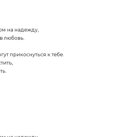
ом на надежду,
в любовь.
огут прикоснуться к тебе.
тить,
ть.