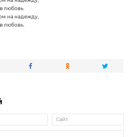
ом на надежду,
в любовь.
ом на надежду,
в любовь.
й
Сайт