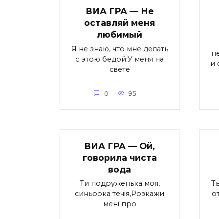
ВИА ГРА — Не
оставляй меня
любимый
Я не знаю, что мне делать
н
с этою бедой:У меня на
и 
свете
0
95
ВИА ГРА — Ой,
говорила чиста
вода
Ти подруженька моя,
Ты
синьоока течія,Розкажи
о
мені про