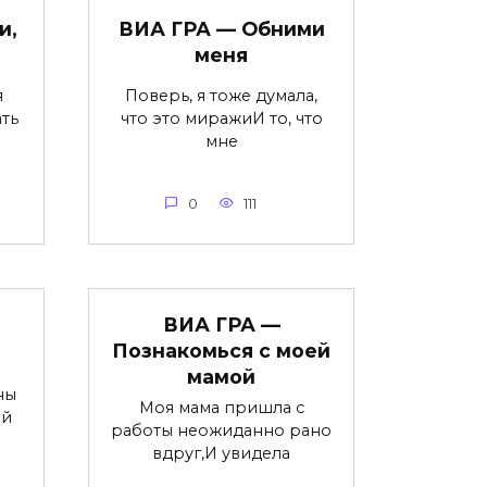
и,
ВИА ГРА — Обними
меня
я
Поверь, я тоже думала,
ть
что это миражиИ то, что
мне
0
111
ВИА ГРА —
Познакомься с моей
мамой
ны
Моя мама пришла с
ай
работы неожиданно рано
вдруг,И увидела