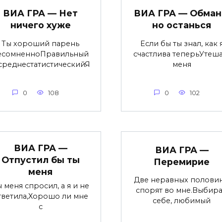
ВИА ГРА — Нет
ВИА ГРА — Обман
ничего хуже
но останься
Ты хороший парень
Если бы ты знал, как 
есомненноПравильный
счастлива теперьУтеша
среднестатистическийЯ
меня
0
108
0
102
ВИА ГРА —
ВИА ГРА —
Отпустил бы ты
Перемирие
меня
Две неравных полови
 меня спросил, а я и не
спорят во мне.Выбир
тветила,Хорошо ли мне
себе, любимый
с