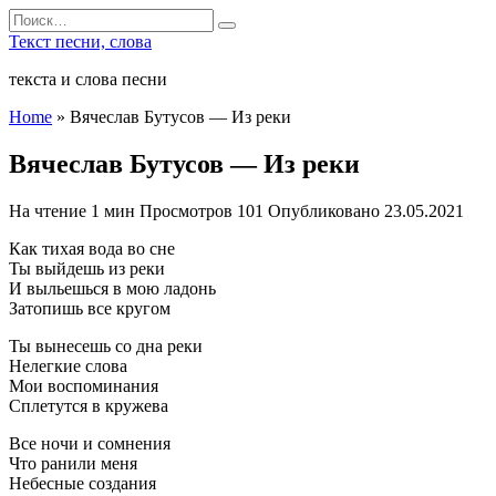
Перейти
Search
к
for:
Текст песни, слова
содержанию
текста и слова песни
Home
»
Вячеслав Бутусов — Из реки
Вячеслав Бутусов — Из реки
На чтение
1 мин
Просмотров
101
Опубликовано
23.05.2021
Как тихая вода во сне
Ты выйдешь из реки
И выльешься в мою ладонь
Затопишь все кругом
Ты вынесешь со дна реки
Нелегкие слова
Мои воспоминания
Сплетутся в кружева
Все ночи и сомнения
Что ранили меня
Небесные создания