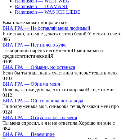
Rammstein — WEIT WEG
Rammstein — DIAMANT
Rammstein — WAS ICH LIEBE
Вам также может понравиться
ВИА ГРА — Не оставляй меня любимый
Я не знаю, что мне делать с этою бедой:У меня на свете
0
96
ВИА ГРА — Нет ничего хуже
Ты хороший парень несомненноПравильный и
среднестатистическийЯ
0
109
ВИА ГРА — Обмани, но останься
Если бы ты знал, как я счастлива теперьУтешать меня
0
103
ВИА ГРА — Обними меня
Поверь, я тоже думала, что это миражиИ то, что мне
0
112
ВИА ГРА — Ой, говорила чиста вода
Ти подруженька моя, синьоока течія,Розкажи мені про
0
124
ВИА ГРА — Отпустил бы ты меня
Ты меня спросил, а я и не ответила,Хорошо ли мне с
0
84
ВИА ГРА — Перемирие