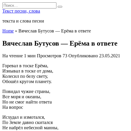
Перейти
Search
к
for:
Текст песни, слова
содержанию
текста и слова песни
Home
»
Вячеслав Бутусов — Ерёма в ответе
Вячеслав Бутусов — Ерёма в ответе
На чтение
1 мин
Просмотров
73
Опубликовано
23.05.2021
Горевал в тоске Ерёма,
Изнывал в тоске от дома,
Колесил по белу свету,
Обошёл кругом планету.
Повидал чужие страны,
Все моря и океаны,
Но не смог найти ответа
На вопрос
Исхудал и измотался,
По Земле давно скитался
Не набрёл небесной манны,