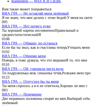
Rammstein — WAS ICH LIEBE
Вам также может понравиться
ВИА ГРА — Не оставляй меня любимый
Я не знаю, что мне делать с этою бедой:У меня на свете
0
95
ВИА ГРА — Нет ничего хуже
Ты хороший парень несомненноПравильный и
среднестатистическийЯ
0
108
ВИА ГРА — Обмани, но останься
Если бы ты знал, как я счастлива теперьУтешать меня
0
102
ВИА ГРА — Обними меня
Поверь, я тоже думала, что это миражиИ то, что мне
0
110
ВИА ГРА — Ой, говорила чиста вода
Ти подруженька моя, синьоока течія,Розкажи мені про
0
123
ВИА ГРА — Отпустил бы ты меня
Ты меня спросил, а я и не ответила,Хорошо ли мне с
0
83
ВИА ГРА — Перемирие
Две неравных половины спорят во мне.Выбирай себе,
любимый