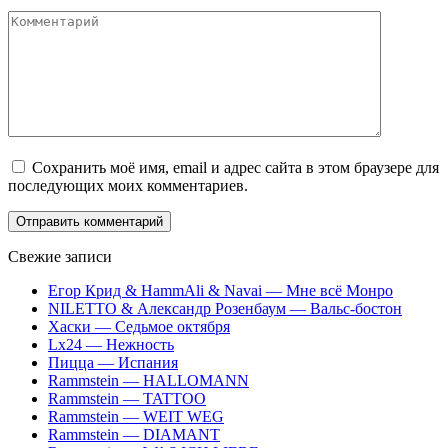
Комментарий
Сохранить моё имя, email и адрес сайта в этом браузере для
последующих моих комментариев.
Свежие записи
Егор Крид & HammAli & Navai — Мне всё Монро
NILETTO & Александр Розенбаум — Вальс-бостон
Хаски — Седьмое октября
Lx24 — Нежность
Пицца — Испания
Rammstein — HALLOMANN
Rammstein — TATTOO
Rammstein — WEIT WEG
Rammstein — DIAMANT