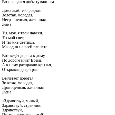
Возвращался днём туманным
Дома ждёт его родная,
Золотая, молодая,
Несравненная, желанная
Жена
Ты, моя, я твой навеки,
Ты мой свет,
И ты мне светишь,
Мы одни на всей планете
Вот ведёт дорога к дому,
По дороге мчит Ерёма,
А к нему расправив крылья,
Открывая двери рая,
Вылетает дорогая,
Золотая, молодая,
Драгоценная, желанная
Жена
«Здравствуй, милый,
Здравствуй, странник,
Здравствуй,
Путник долгожданный!