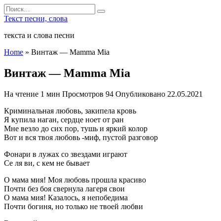
Перейти
Search
к
for:
Текст песни, слова
содержанию
текста и слова песни
Home
»
Винтаж — Mamma Mia
Винтаж — Mamma Mia
На чтение
1 мин
Просмотров
94
Опубликовано
22.05.2021
Криминальная любовь, закипела кровь
Я купила наган, сердце ноет от ран
Мне везло до сих пор, тушь и яркий колор
Вот и вся твоя любовь -миф, пустой разговор
Фонари в лужах со звездами играют
Се ля ви, с кем не бывает
О мама мия! Моя любовь прошла красиво
Почти без боя свернула лагеря свои
О мама мия! Казалось, я непобедима
Почти богиня, но только не твоей любви