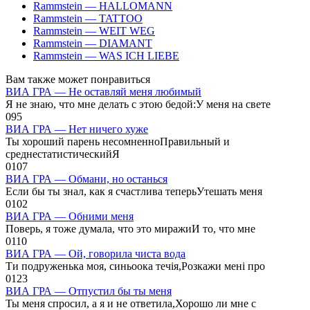
Rammstein — HALLOMANN
Rammstein — TATTOO
Rammstein — WEIT WEG
Rammstein — DIAMANT
Rammstein — WAS ICH LIEBE
Вам также может понравиться
ВИА ГРА — Не оставляй меня любимый
Я не знаю, что мне делать с этою бедой:У меня на свете
0
95
ВИА ГРА — Нет ничего хуже
Ты хороший парень несомненноПравильный и
среднестатистическийЯ
0
107
ВИА ГРА — Обмани, но останься
Если бы ты знал, как я счастлива теперьУтешать меня
0
102
ВИА ГРА — Обними меня
Поверь, я тоже думала, что это миражиИ то, что мне
0
110
ВИА ГРА — Ой, говорила чиста вода
Ти подруженька моя, синьоока течія,Розкажи мені про
0
123
ВИА ГРА — Отпустил бы ты меня
Ты меня спросил, а я и не ответила,Хорошо ли мне с