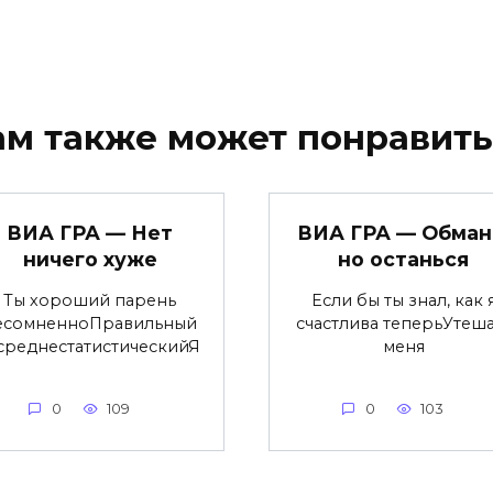
ам также может понравить
ВИА ГРА — Нет
ВИА ГРА — Обман
ничего хуже
но останься
Ты хороший парень
Если бы ты знал, как 
есомненноПравильный
счастлива теперьУтеша
среднестатистическийЯ
меня
0
109
0
103