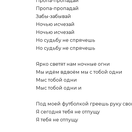
Пропа-пропадай
Пропа-пропадай
Забы-забывай
Ночью исчезай
Ночью исчезай
Но судьбу не спрячешь
Но судьбу не спрячешь
Ярко светят нам ночные огни
Мы идём вдвоём мы с тобой одни
Мыс тобой одни
Мыс тобой одни и
Под моей футболкой греешь руку св
Я сегодня тебя не отпущу
Я тебя не отпущу