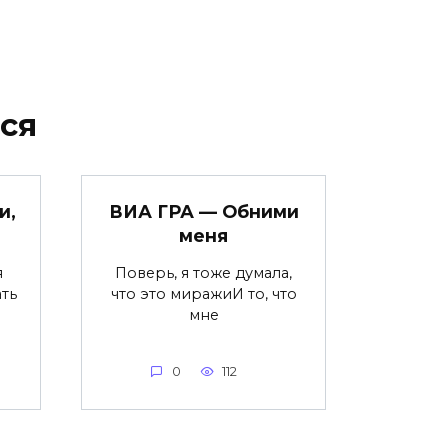
ся
и,
ВИА ГРА — Обними
меня
я
Поверь, я тоже думала,
ть
что это миражиИ то, что
мне
0
112