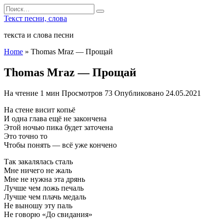
Перейти
Search
к
for:
Текст песни, слова
содержанию
текста и слова песни
Home
»
Thomas Mraz — Прощай
Thomas Mraz — Прощай
На чтение
1 мин
Просмотров
73
Опубликовано
24.05.2021
На стене висит копьё
И одна глава ещё не закончена
Этой ночью пика будет заточена
Это точно то
Чтобы понять — всё уже кончено
Так закалялась сталь
Мне ничего не жаль
Мне не нужна эта дрянь
Лучше чем ложь печаль
Лучше чем плачь медаль
Не выношу эту паль
Не говорю «До свидания»