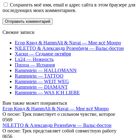
Сохранить моё имя, email и адрес сайта в этом браузере для
последующих моих комментариев.
Свежие записи
Егор Крид & HammAli & Navai — Мне всё Монро
NILETTO & Александр Розенбаум — Вальс-бостон
Хаски — Седьмое октября
Lx24 — Нежность
Пицца — Испания
Rammstein — HALLOMANN
Rammstein — TATTOO
Rammstein — WEIT WEG
Rammstein — DIAMANT
Rammstein — WAS ICH LIEBE
Вам также может понравиться
Егор Крид & HammAli & Navai — Мне всё Монро
О песне: Трек повествует о сильном чувстве, которое
0
569
NILETTO & Александр Розенбаум — Вальс-бостон
О песне: Трек представляет собой совместную работу
0
656