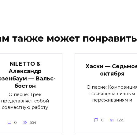
ам также может понравить
NILETTO &
Хаски — Седьмо
Александр
октября
озенбаум — Вальс-
бостон
О песне: Композици
посвящена личным
О песне: Трек
переживаниям и
представляет собой
совместную работу
0
1.2к.
0
654