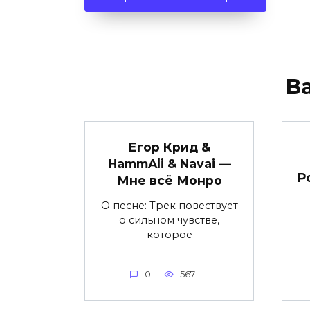
В
Егор Крид &
HammAli & Navai —
Р
Мне всё Монро
О песне: Трек повествует
о сильном чувстве,
которое
0
567