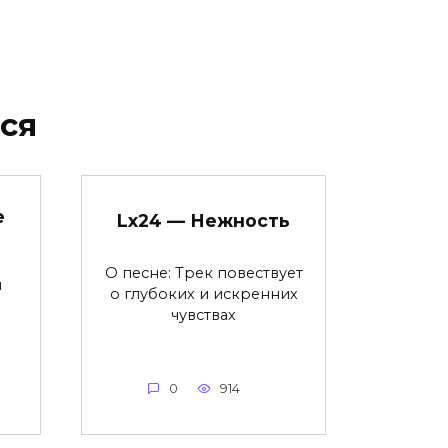
ся
е
Lx24 — Нежность
О песне: Трек повествует
я
о глубоких и искренних
чувствах
0
914