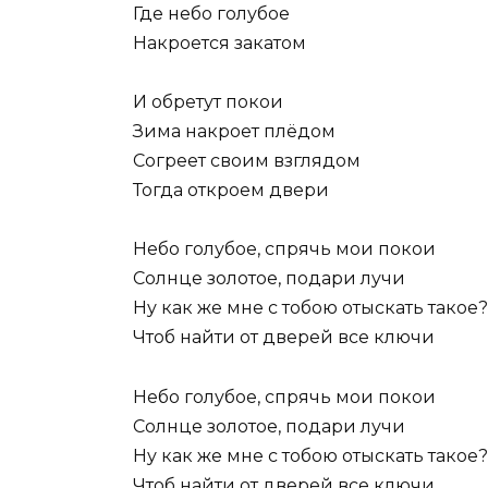
Где небо голубое
Накроется закатом
И обретут покои
Зима накроет плёдом
Согреет своим взглядом
Тогда откроем двери
Небо голубое, спрячь мои покои
Солнце золотое, подари лучи
Ну как же мне с тобою отыскать такое?
Чтоб найти от дверей все ключи
Небо голубое, спрячь мои покои
Солнце золотое, подари лучи
Ну как же мне с тобою отыскать такое?
Чтоб найти от дверей все ключи