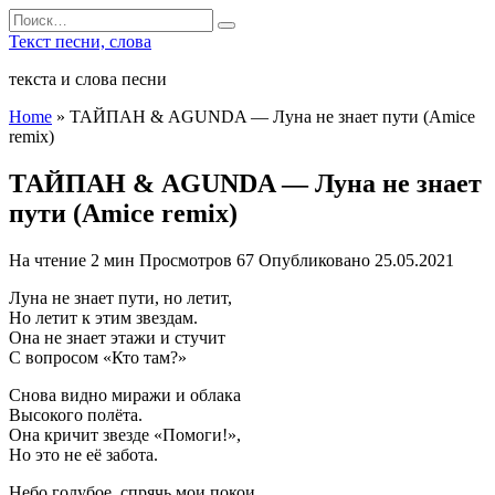
Перейти
Search
к
for:
Текст песни, слова
содержанию
текста и слова песни
Home
»
ТАЙПАН & AGUNDA — Луна не знает пути (Amice
remix)
ТАЙПАН & AGUNDA — Луна не знает
пути (Amice remix)
На чтение
2 мин
Просмотров
67
Опубликовано
25.05.2021
Луна не знает пути, но летит,
Но летит к этим звездам.
Она не знает этажи и стучит
С вопросом «Кто там?»
Снова видно миражи и облака
Высокого полёта.
Она кричит звезде «Помоги!»,
Но это не её забота.
Небо голубое, спрячь мои покои,