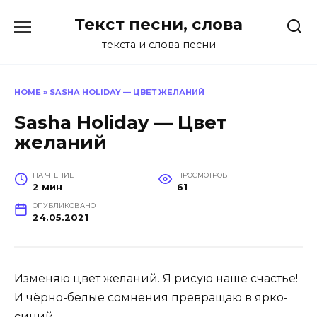
Перейти
Текст песни, слова
к
содержанию
текста и слова песни
HOME
»
SASHA HOLIDAY — ЦВЕТ ЖЕЛАНИЙ
Sasha Holiday — Цвет
желаний
НА ЧТЕНИЕ
ПРОСМОТРОВ
2 мин
61
ОПУБЛИКОВАНО
24.05.2021
Изменяю цвет желаний. Я рисую наше счастье!
И чёрно-белые сомнения превращаю в ярко-
синий.