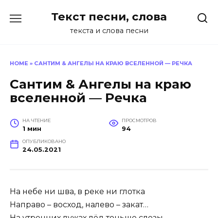
Перейти
Текст песни, слова
к
содержанию
текста и слова песни
HOME
»
САНТИМ & АНГЕЛЫ НА КРАЮ ВСЕЛЕННОЙ — РЕЧКА
Сантим & Ангелы на краю
вселенной — Речка
НА ЧТЕНИЕ
ПРОСМОТРОВ
1 мин
94
ОПУБЛИКОВАНО
24.05.2021
На небе ни шва, в реке ни глотка
Направо – восход, налево – закат…
На утренних лужах лёд тоньше слезы…