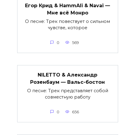
Егор Крид & HammAli & Navai —
Мне всё Монро
О песне: Трек повествует о сильном
чувстве, которое
0
569
NILETTO & Александр
Розенбаум — Вальс-бостон
О песне: Трек представляет собой
совместную работу
0
656