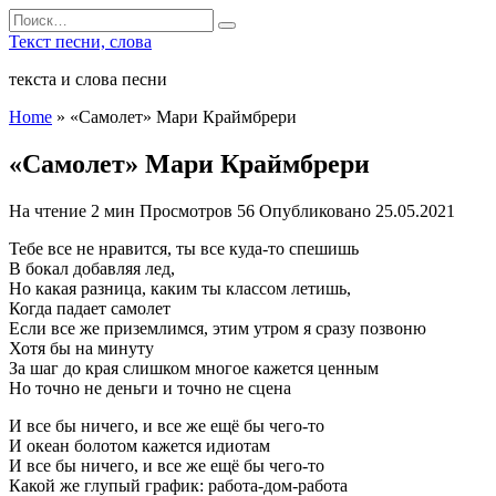
Перейти
Search
к
for:
Текст песни, слова
содержанию
текста и слова песни
Home
»
«Самолет» Мари Краймбрери
«Самолет» Мари Краймбрери
На чтение
2 мин
Просмотров
56
Опубликовано
25.05.2021
Тебе все не нравится, ты все куда-то спешишь
В бокал добавляя лед,
Но какая разница, каким ты классом летишь,
Когда падает самолет
Если все же приземлимся, этим утром я сразу позвоню
Хотя бы на минуту
За шаг до края слишком многое кажется ценным
Но точно не деньги и точно не сцена
И все бы ничего, и все же ещё бы чего-то
И океан болотом кажется идиотам
И все бы ничего, и все же ещё бы чего-то
Какой же глупый график: работа-дом-работа