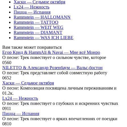
Хаски — Седьмое октября
Lx24 — Нежность
Пицца — Испания
Rammstein — HALLOMANN
Rammstein — TATTOO
Rammstein — WEIT WEG
Rammstein — DIAMANT
Rammstein — WAS ICH LIEBE
Вам также может понравиться
Егор Крид & HammAli & Navai — Мне всё Монро
О песне: Трек повествует о сильном чувстве, которое
0
560
NILETTO & Александр Розенбаум — Вальс-бостон
О песне: Трек представляет собой совместную работу
0
652
Хаски — Седьмое октября
О песне: Композиция посвящена личным переживаниям и
0
1.2к.
Lx24 — Нежность
О песне: Трек повествует о глубоких и искренних чувствах
0
911
Пицца — Испания
О песне: Трек повествует о ярких впечатлениях от поездки
0
810