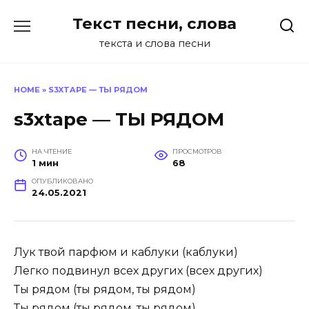
Перейти
Текст песни, слова
к
содержанию
текста и слова песни
HOME
»
S3XTAPE — ТЫ РЯДОМ
s3xtape — ТЫ РЯДОМ
НА ЧТЕНИЕ
ПРОСМОТРОВ
1 мин
68
ОПУБЛИКОВАНО
24.05.2021
Лук твой парфюм и каблуки (каблуки)
Легко подвинул всех других (всех других)
Ты рядом (ты рядом, ты рядом)
Ты рядом (ты рядом, ты рядом)