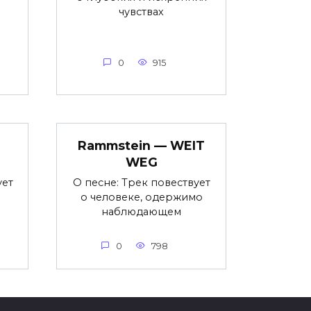
чувствах
0
915
Rammstein — WEIT
WEG
ует
О песне: Трек повествует
о человеке, одержимо
наблюдающем
0
798