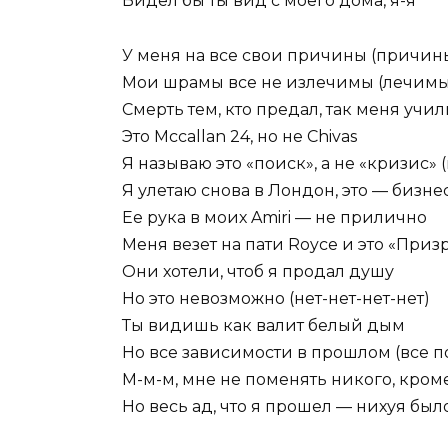
Видел бы ты вид с моего дома, я-я
У меня на все свои причины (причин
Мои шрамы все не излечимы (лечимы
Смерть тем, кто предал, так меня учил
Это Mccallan 24, но не Chivas
Я называю это «поиск», а не «кризис» 
Я улетаю снова в Лондон, это — бизнес
Ее рука в моих Amiri — не прилично
Меня везет на пати Royce и это «Призр
Они хотели, чтоб я продал душу
Но это невозможно (нет-нет-нет-нет)
Ты видишь как валит белый дым
Но все зависимости в прошлом (все п
М-м-м, мне не поменять никого, кром
Но весь ад, что я прошел — нихуя было