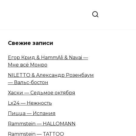
Свежие записи
Егор Крид & HammAli & Navai —
Мне всё Монро
NILETTO & Александр Розенбаум
— Вальс-бостон
Хаски — Седьмое октября
Lx24 — Нежность
Пицца — Испания
Rammstein — HALLOMANN
Rammstein — TATTOO