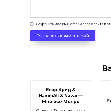
Сохранить моё имя, email и адрес сайта в
В
Егор Крид &
HammAli & Navai —
Р
Мне всё Монро
О песне: Трек повествует