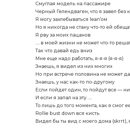
Смуглая модель на пассажире
Черный Гелендваген, что я завел без к
Я могу захлебываться lean’ом
Но я никогда не стану что-то ей обеща
Я рву за моих пацанов
…. в моей жизни не может что-то решат
Так что давай едь вниз
Мне еще надо работать, я-я-я (я-я-я)
Знаешь, я видел из них многих
Но при встрече половина не может да
Знаешь, у нас как-то по-другому
Если пойдет один, то пойдут все — ни
И если я запал на эту ….
То лишь до того момента, как я смог е
Rollie bust down вся кисть
Видел бы ты вид с моего дома (skrrt), 