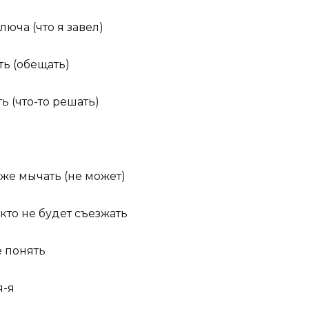
люча (что я завел)
ть (обещать)
ь (что-то решать)
же мычать (не может)
кто не будет съезжать
е понять
я-я