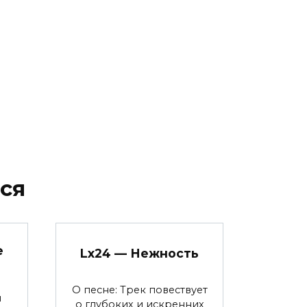
ся
е
Lx24 — Нежность
О песне: Трек повествует
я
о глубоких и искренних