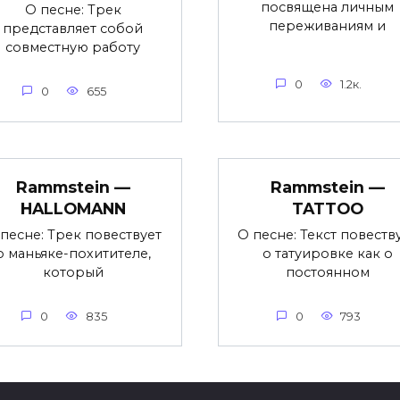
посвящена личным
О песне: Трек
переживаниям и
представляет собой
совместную работу
0
1.2к.
0
655
Rammstein —
Rammstein —
HALLOMANN
TATTOO
песне: Трек повествует
О песне: Текст повеств
о маньяке-похитителе,
о татуировке как о
который
постоянном
0
835
0
793