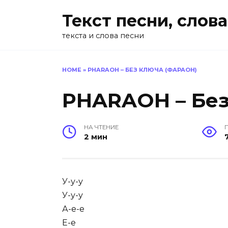
Перейти
Текст песни, слова
к
содержанию
текста и слова песни
HOME
»
PHARAOH – БЕЗ КЛЮЧА (ФАРАОН)
PHARAOH – Без
НА ЧТЕНИЕ
2 мин
У-у-у
У-у-у
А-е-е
Е-е