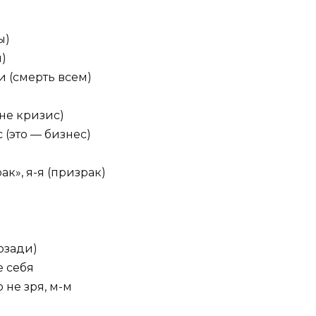
ы)
)
и (смерть всем)
(не кризис)
 (это — бизнес)
ак», я-я (призрак)
озади)
е себя
 не зря, м-м