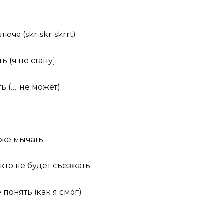
юча (skr-skr-skrrt)
ь (я не стану)
ь (…. не может)
аже мычать
кто не будет съезжать
 понять (как я смог)