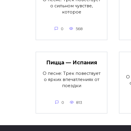
о сильном чувстве,
которое
0
568
Пицца — Испания
О песне: Трек повествует
О 
о ярких впечатлениях от
поездки
0
813