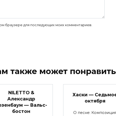
 этом браузере для последующих моих комментариев.
ам также может понравить
NILETTO &
Хаски — Седьмо
Александр
октября
озенбаум — Вальс-
бостон
О песне: Композици