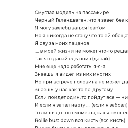
Смуглая модель на пассажире
Черный Гелендваген, что я завел без кл
Я могу захлебываться lean’ом
Но я никогда не стану что-то ей обещат
Я рву за моих пацанов
…. в моей жизни не может что-то решат
Так что давай едь вниз (давай)
Мне еще надо работать, я-я-я
Знаешь, я видел из них многих
Но при встрече половина не может д
Знаешь, у нас как-то по-другому
Если пойдет один, то пойдут все — ни
И если я запал на эту …. (если я забрал)
То лишь до того момента, как я смог ее
Rollie bust down вся кисть (вся кисть)