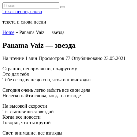
Перейти
Search
к
for:
Текст песни, слова
содержанию
текста и слова песни
Home
»
Panama Vaiz — звезда
Panama Vaiz — звезда
На чтение
1 мин
Просмотров
77
Опубликовано
23.05.2021
Странно, ненормально, по-другому
Это для тебя
Тебе сегодня не до сна, что-то происходит
Сегодня очень легко забыть все свои дела
Нелегко найти слова, когда на взводе
На высокой скорости
Ты становишься звездой
Когда все новости
Говорят, что ты крутой
Свет, внимание, все взгляды