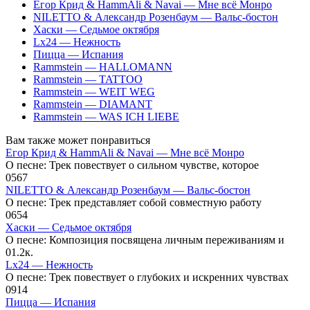
Егор Крид & HammAli & Navai — Мне всё Монро
NILETTO & Александр Розенбаум — Вальс-бостон
Хаски — Седьмое октября
Lx24 — Нежность
Пицца — Испания
Rammstein — HALLOMANN
Rammstein — TATTOO
Rammstein — WEIT WEG
Rammstein — DIAMANT
Rammstein — WAS ICH LIEBE
Вам также может понравиться
Егор Крид & HammAli & Navai — Мне всё Монро
О песне: Трек повествует о сильном чувстве, которое
0
567
NILETTO & Александр Розенбаум — Вальс-бостон
О песне: Трек представляет собой совместную работу
0
654
Хаски — Седьмое октября
О песне: Композиция посвящена личным переживаниям и
0
1.2к.
Lx24 — Нежность
О песне: Трек повествует о глубоких и искренних чувствах
0
914
Пицца — Испания