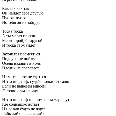
Как так как так
Он найдёт себе другую
Пустяк пустяк
Но тебя он не забудет
Тоска тоска
А ты малая прикинь
Месяц пройдёт другой
И тоска твоя уйдёт
Захочется посмеяться
Подруги не поймут
Осень надавит в ноль
Пледик не согревает
И тут главное не сдаться
И это пиф паф, судьба подкинет салют
Если не вывезем вдвоём
Я точно с ума сойду
И это пиф паф мы поменяем маршрут
Где солнышко встаёт
И нас как будто не ждут
Лайк лайк ла ла ла лайк