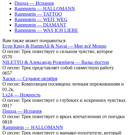
Пицца — Испания
Rammstein — HALLOMANN
Rammstein — TATTOO
Rammstein — WEIT WEG
Rammstein — DIAMANT
Rammstein — WAS ICH LIEBE
Вам также может понравиться
Егор Крид & HammAli & Navai — Мне всё Монро
О песне: Трек повествует о сильном чувстве, которое
0
570
NILETTO & Александр Розенбаум — Вальс-бостон
О песне: Трек представляет собой совместную работу
0
657
Хаски — Седьмое октября
О песне: Композиция посвящена личным переживаниям и
0
1.2к.
Lx24 — Нежность
О песне: Трек повествует о глубоких и искренних чувствах
0
917
Пицца — Испания
О песне: Трек повествует о ярких впечатлениях от поездки
0
818
Rammstein — HALLOMANN
О песне: Трек повествует о маньяке-похитителе, который