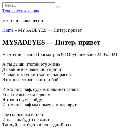
Перейти
Search
к
for:
Текст песни, слова
содержанию
текста и слова песни
Home
»
MYSADEYES — Питер, привет
MYSADEYES — Питер, привет
На чтение
2 мин
Просмотров
90
Опубликовано
24.05.2021
А ты дыши, глотай эту жизнь
Дыхание всё чаще, пой кричи
И знай поступки твои не напрасны
Этот щит укроет нас с тобой
И это пиф паф, судьба подкинет салют
Если не вывезем вдвоём
Я точно с ума сойду
И это пиф паф мы поменяем маршрут
Где солнышко встаёт
И нас как будто не ждут
Танцуй, как будто в последний раз