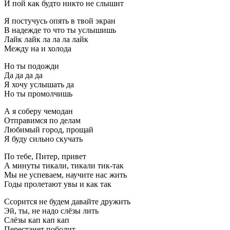
И пой как будто никто не слышит
Я постучусь опять в твой экран
В надежде то что ты услышишь
Лайк лайк ла ла ла лайк
Между на и холода
Но ты подожди
Да да да да
Я хочу услышать да
Но ты промолчишь
А я соберу чемодан
Отправимся по делам
Любимый город, прощай
Я буду сильно скучать
По тебе, Питер, привет
А минуты тикали, тикали тик-так
Мы не успеваем, научите нас жить
Годы пролетают увы и как так
Ссорится не будем давайте дружить
Эй, ты, не надо слёзы лить
Слёзы кап кап кап
Перестанет поболит