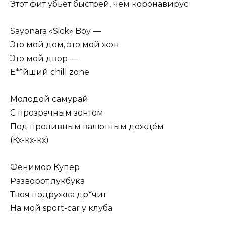
Этот фит убьёт быстрей, чем коронавирус
Sayonara «Sick» Boy —
Это мой дом, это мой жон
Это мой двор —
Е**йший chill zone
Молодой самурай
С прозрачным зонтом
Под проливным валютным дождём
(Кх-кх-кх)
Фенимор Купер
Разворот лукбука
Твоя подружка др*чит
На мой sport-car у клуба