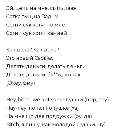
Эй, цепь на мне, сыпь лавэ
Сотка тыщ на Bag LV
Сотни сук хотят ко мне
Сотни сук хотят камней
Как дела? Как дела?
Это новый Cadillac
Делать деньги, делать деньги
Делать деньги, бл**ь, вот так
(Okey, фиу)
Hey, bitch, we got some пушки (прр, пау)
Пау-пау, попал по тушке (ха)
На мне щя две подружки (оу, да)
Bitch, я вишу, как молодой Пушкин (у)