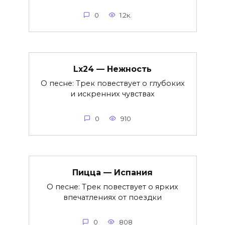
0
1.2к.
Lx24 — Нежность
О песне: Трек повествует о глубоких
и искренних чувствах
0
910
Пицца — Испания
О песне: Трек повествует о ярких
впечатлениях от поездки
0
808