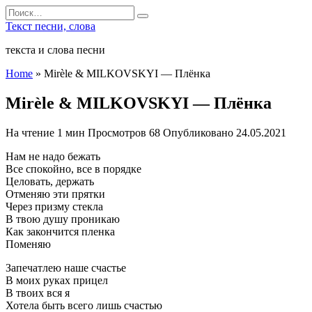
Перейти
Search
к
for:
Текст песни, слова
содержанию
текста и слова песни
Home
»
Mirèle & MILKOVSKYI — Плёнка
Mirèle & MILKOVSKYI — Плёнка
На чтение
1 мин
Просмотров
68
Опубликовано
24.05.2021
Нам не надо бежать
Все спокойно, все в порядке
Целовать, держать
Отменяю эти прятки
Через призму стекла
В твою душу проникаю
Как закончится пленка
Поменяю
Запечатлею наше счастье
В моих руках прицел
В твоих вся я
Хотела быть всего лишь счастью