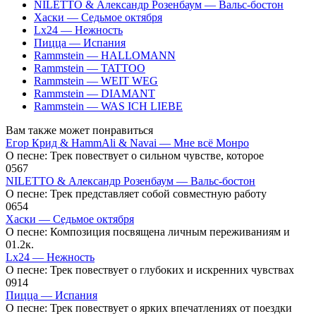
NILETTO & Александр Розенбаум — Вальс-бостон
Хаски — Седьмое октября
Lx24 — Нежность
Пицца — Испания
Rammstein — HALLOMANN
Rammstein — TATTOO
Rammstein — WEIT WEG
Rammstein — DIAMANT
Rammstein — WAS ICH LIEBE
Вам также может понравиться
Егор Крид & HammAli & Navai — Мне всё Монро
О песне: Трек повествует о сильном чувстве, которое
0
567
NILETTO & Александр Розенбаум — Вальс-бостон
О песне: Трек представляет собой совместную работу
0
654
Хаски — Седьмое октября
О песне: Композиция посвящена личным переживаниям и
0
1.2к.
Lx24 — Нежность
О песне: Трек повествует о глубоких и искренних чувствах
0
914
Пицца — Испания
О песне: Трек повествует о ярких впечатлениях от поездки