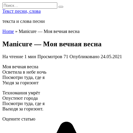
Перейти
Search
к
for:
Текст песни, слова
содержанию
текста и слова песни
Home
»
Manicure — Моя вечная весна
Manicure — Моя вечная весна
На чтение
1 мин
Просмотров
71
Опубликовано
24.05.2021
Моя вечная весна
Осветила в небе ночь
Посмотри туда, где я
Уходя за горизонт
Техномания умрёт
Опустеют города
Посмотри туда, где я
Выходя за горизонт.
Оцените статью