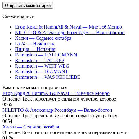
Свежие записи
Егор Крид & HammAli & Navai — Мне всё Монро
NILETTO & Александр Розенбаум — Вальс-бостон
Хаски — Седьмое октября
Lx24 — Нежность
Пицца — Испания
Rammstein — HALLOMANN
Rammstein — TATTOO
Rammstein — WEIT WEG
Rammstein — DIAMANT
Rammstein — WAS ICH LIEBE
Вам также может понравиться
Егор Крид & HammAli & Navai — Мне всё Монро
О песне: Трек повествует о сильном чувстве, которое
0
565
NILETTO & Александр Розенбаум — Вальс-бостон
О песне: Трек представляет собой совместную работу
0
654
Хаски — Седьмое октября
О песне: Композиция посвящена личным переживаниям и
0
1.2к.