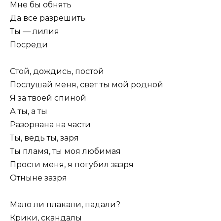
Мне бы обнять
Да все разрешить
Ты — лилия
Посреди
Стой, дождись, постой
Послушай меня, свет ты мой родной
Я за твоей спиной
А ты, а ты
Разорвана на части
Ты, ведь ты, заря
Ты пламя, ты моя любимая
Прости меня, я погубил зазря
Отныне зазря
Мало ли плакали, падали?
Крики, скандалы