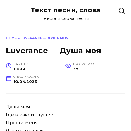
Перейти
Текст песни, слова
к
содержанию
текста и слова песни
HOME
»
LUVERANCE — ДУША МОЯ
Luverance — Душа моя
НА ЧТЕНИЕ
ПРОСМОТРОВ
1 мин
37
ОПУБЛИКОВАНО
10.04.2023
Душа моя
Где в какой глуши?
Прости меня
Я все разрушил