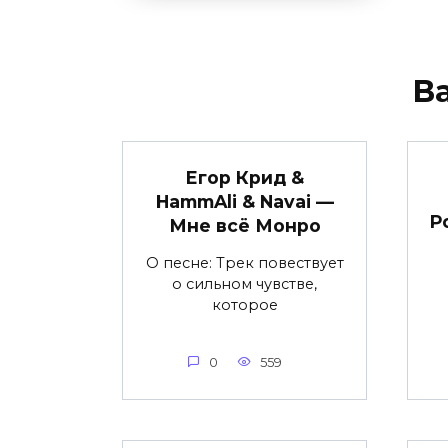
В
Егор Крид &
HammAli & Navai —
Р
Мне всё Монро
О песне: Трек повествует
о сильном чувстве,
которое
0
559