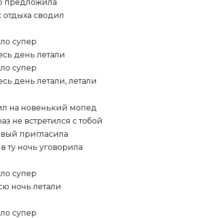
ою предложила
к отдыха сводил
ыло супер
весь день летали
ыло супер
есь день летали, летали
пил на новенький мопед
аз не встретился с тобой
овый пригласила
в ту ночь уговорила
ыло супер
всю ночь летали
ыло супер