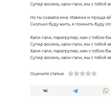
Супер восемь, хали-гали, мы с тобой в
Но ты сказала мне: Извини и проща-а
Сколько буду жить, я помнить буду это,
Хали-гали, паратрупер, нам с тобою б
Супер восемь, хали-гали, мы с тобой 
Хали-гали, паратрупер, нам с тобою б
Супер восемь, хали-гали, мы с тобой в
Оцените статью