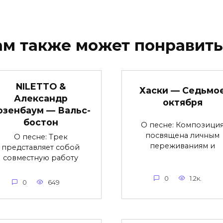
ам также может понравить
NILETTO &
Хаски — Седьмо
Александр
октября
озенбаум — Вальс-
бостон
О песне: Композици
посвящена личным
О песне: Трек
переживаниям и
представляет собой
совместную работу
0
1.2к.
0
649