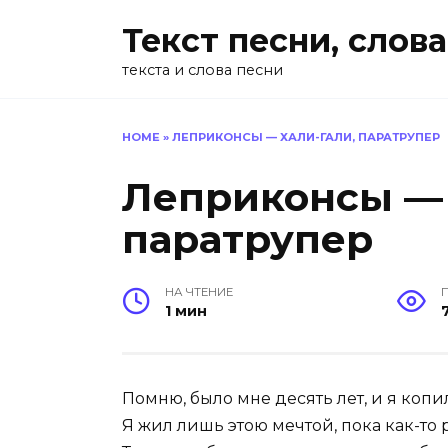
Перейти
Текст песни, слова
к
содержанию
текста и слова песни
HOME
»
ЛЕПРИКОНСЫ — ХАЛИ-ГАЛИ, ПАРАТРУПЕР
Леприконсы — 
паратрупер
НА ЧТЕНИЕ
1 мин
Помню, было мне десять лет, и я коп
Я жил лишь этою мечтой, пока как-то р