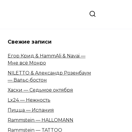
Свежие записи
Егор Крид & HammAli & Navai —
Мне всё Монро
NILETTO & Александр Розенбаум
— Вальс-бостон
Хаски — Седьмое октября
Lx24 — Нежность
Пицца — Испания
Rammstein — HALLOMANN
Rammstein — TATTOO