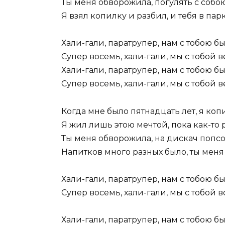
Ты меня обворожила, погулять с соб
Я взял копилку и разбил, и тебя в пар
Хали-гали, паратрупер, нам с тобою б
Супер восемь, хали-гали, мы с тобой 
Хали-гали, паратрупер, нам с тобою б
Супер восемь, хали-гали, мы с тобой в
Когда мне было пятнадцать лет, я ко
Я жил лишь этою мечтой, пока как-то р
Ты меня обворожила, на дискач попс
Напитков много разных было, ты меня 
Хали-гали, паратрупер, нам с тобою б
Супер восемь, хали-гали, мы с тобой 
Хали-гали, паратрупер, нам с тобою б