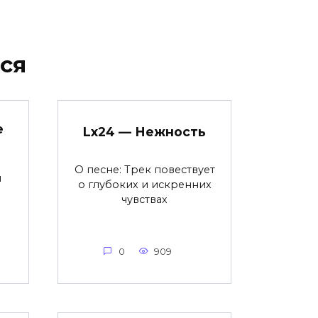
ся
е
Lx24 — Нежность
О песне: Трек повествует
я
о глубоких и искренних
чувствах
0
909