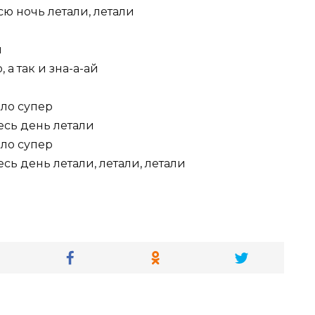
сю ночь летали, летали
й
 а так и зна-а-ай
ыло супер
весь день летали
ыло супер
есь день летали, летали, летали