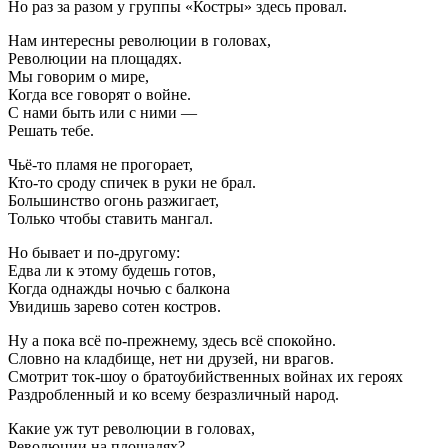
Но раз за разом у группы «Костры» здесь провал.
Нам интересны революции в головах,
Революции на площадях.
Мы говорим о мире,
Когда все говорят о войне.
С нами быть или с ними —
Решать тебе.
Чьё-то пламя не прогорает,
Кто-то сроду спичек в руки не брал.
Большинство огонь разжигает,
Только чтобы ставить мангал.
Но бывает и по-другому:
Едва ли к этому будешь готов,
Когда однажды ночью с балкона
Увидишь зарево сотен костров.
Ну а пока всё по-прежнему, здесь всё спокойно.
Словно на кладбище, нет ни друзей, ни врагов.
Смотрит ток-шоу о братоубийственных войнах их героях
Раздробленный и ко всему безразличный народ.
Какие уж тут революции в головах,
Революции на площадях?