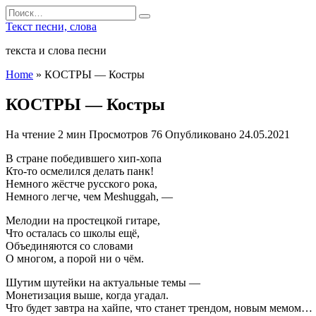
Перейти
Search
к
for:
Текст песни, слова
содержанию
текста и слова песни
Home
»
КОСТРЫ — Костры
КОСТРЫ — Костры
На чтение
2 мин
Просмотров
76
Опубликовано
24.05.2021
В стране победившего хип-хопа
Кто-то осмелился делать панк!
Немного жёстче русского рока,
Немного легче, чем Meshuggah, —
Мелодии на простецкой гитаре,
Что осталась со школы ещё,
Объединяются со словами
О многом, а порой ни о чём.
Шутим шутейки на актуальные темы —
Монетизация выше, когда угадал.
Что будет завтра на хайпе, что станет трендом, новым мемом…