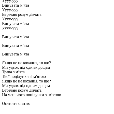
Уууу-ууу
Винувата м’ята
Уууу-ууу
Втрачаю розум дівчата
Уууу-ууу
Винувата м’ята
Уууу-ууу
Винувата м’ята
Винувата м’ята
Винувата м’ята
Якщо це не кохання, то що?
Ми удвох під одним дощем
Трава зім’ята
Твої поцілунки зі м’ятою
Якщо це не кохання, то що?
Ми удвох під одним дощем
Втрачаю розум дівчата
На мені його поцілунки зі м’ятою
Оцените статью