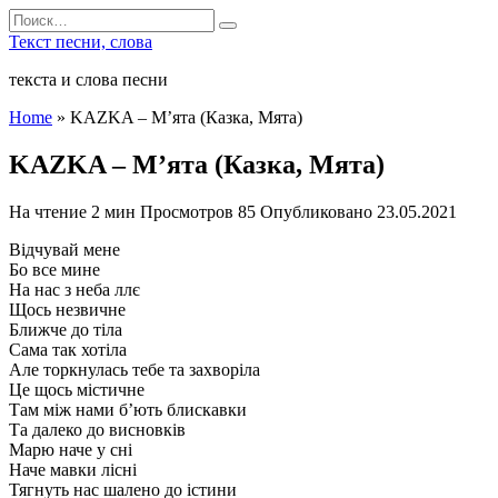
Перейти
Search
к
for:
Текст песни, слова
содержанию
текста и слова песни
Home
»
KAZKA – М’ята (Казка, Мята)
KAZKA – М’ята (Казка, Мята)
На чтение
2 мин
Просмотров
85
Опубликовано
23.05.2021
Відчувай мене
Бо все мине
На нас з неба ллє
Щось незвичне
Ближче до тіла
Сама так хотіла
Але торкнулась тебе та захворіла
Це щось містичне
Там між нами б’ють блискавки
Та далеко до висновків
Марю наче у сні
Наче мавки лісні
Тягнуть нас шалено до істини