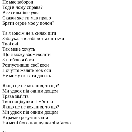
Не має заборон
Тоді в чому справа?
Все сильніше уява
Скажи яке ти мав право
Брати серце моє у полон?
Та я зовсім не в силах піти
Заблукала в лабіринтах пітьми
Твоі очі
Так мене хочуть
Що я можу збожеволіти
За тобою я боса
Розпустивши свої коси
Почуття жалять мов оси
Не можу сказати досить
Якщо це не кохання, то що?
Ми удвох під одним дощем
Трава зім’ята
Твої поцілунки зі м’ятою
Якщо це не кохання, то що?
Ми удвох під одним дощем
Втрачаю розум дівчата
На мені його поцілунки зі м’ятою