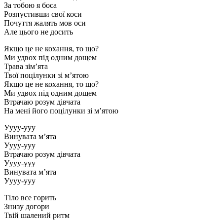
За тобою я боса
Розпустивши свої коси
Почуття жалять мов оси
Але цього не досить
Якщо це не кохання, то що?
Ми удвох під одним дощем
Трава зім’ята
Твої поцілунки зі м’ятою
Якщо це не кохання, то що?
Ми удвох під одним дощем
Втрачаю розум дівчата
На мені його поцілунки зі м’ятою
Уууу-ууу
Винувата м’ята
Уууу-ууу
Втрачаю розум дівчата
Уууу-ууу
Винувата м’ята
Уууу-ууу
Тіло все горить
Знизу догори
Твій шалений ритм