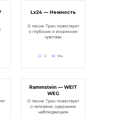
е
Lx24 — Нежность
О песне: Трек повествует
я
о глубоких и искренних
чувствах
0
914
Rammstein — WEIT
WEG
ует
О песне: Трек повествует
о человеке, одержимо
наблюдающем