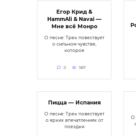
Егор Крид &
HammAli & Navai —
Р
Мне всё Монро
О песне: Трек повествует
о сильном чувстве,
которое
0
567
Пицца — Испания
О песне: Трек повествует
О 
о ярких впечатлениях от
поездки