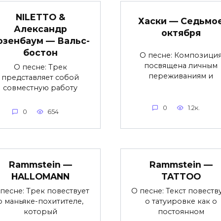
NILETTO &
Хаски — Седьмо
Александр
октября
озенбаум — Вальс-
бостон
О песне: Композици
посвящена личным
О песне: Трек
переживаниям и
представляет собой
совместную работу
0
1.2к.
0
654
Rammstein —
Rammstein —
HALLOMANN
TATTOO
песне: Трек повествует
О песне: Текст повеств
о маньяке-похитителе,
о татуировке как о
который
постоянном