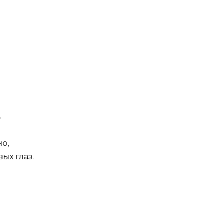
.
но,
ых глаз.