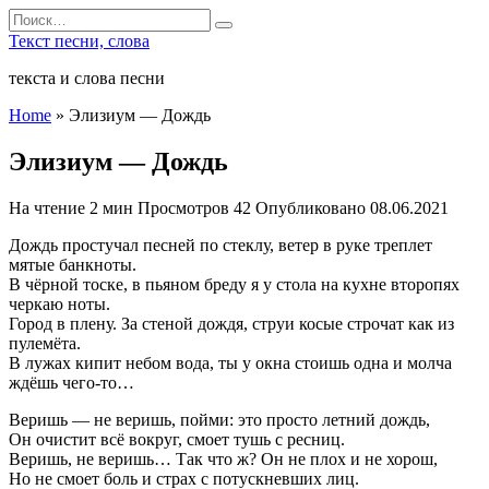
Перейти
Search
к
for:
Текст песни, слова
содержанию
текста и слова песни
Home
»
Элизиум — Дождь
Элизиум — Дождь
На чтение
2 мин
Просмотров
42
Опубликовано
08.06.2021
Дождь простучал песней по стеклу, ветер в руке треплет
мятые банкноты.
В чёрной тоске, в пьяном бреду я у стола на кухне второпях
черкаю ноты.
Город в плену. За стеной дождя, струи косые строчат как из
пулемёта.
В лужах кипит небом вода, ты у окна стоишь одна и молча
ждёшь чего-то…
Веришь — не веришь, пойми: это просто летний дождь,
Он очистит всё вокруг, смоет тушь с ресниц.
Веришь, не веришь… Так что ж? Он не плох и не хорош,
Но не смоет боль и страх с потускневших лиц.