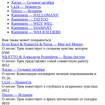
Хаски — Седьмое октября
Lx24 — Нежность
Пицца — Испания
Rammstein — HALLOMANN
Rammstein — TATTOO
Rammstein — WEIT WEG
Rammstein — DIAMANT
Rammstein — WAS ICH LIEBE
Вам также может понравиться
Егор Крид & HammAli & Navai — Мне всё Монро
О песне: Трек повествует о сильном чувстве, которое
0
560
NILETTO & Александр Розенбаум — Вальс-бостон
О песне: Трек представляет собой совместную работу
0
652
Хаски — Седьмое октября
О песне: Композиция посвящена личным переживаниям и
0
1.2к.
Lx24 — Нежность
О песне: Трек повествует о глубоких и искренних чувствах
0
912
Пицца — Испания
О песне: Трек повествует о ярких впечатлениях от поездки
0
810