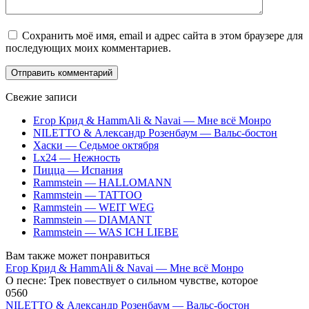
Сохранить моё имя, email и адрес сайта в этом браузере для
последующих моих комментариев.
Свежие записи
Егор Крид & HammAli & Navai — Мне всё Монро
NILETTO & Александр Розенбаум — Вальс-бостон
Хаски — Седьмое октября
Lx24 — Нежность
Пицца — Испания
Rammstein — HALLOMANN
Rammstein — TATTOO
Rammstein — WEIT WEG
Rammstein — DIAMANT
Rammstein — WAS ICH LIEBE
Вам также может понравиться
Егор Крид & HammAli & Navai — Мне всё Монро
О песне: Трек повествует о сильном чувстве, которое
0
560
NILETTO & Александр Розенбаум — Вальс-бостон