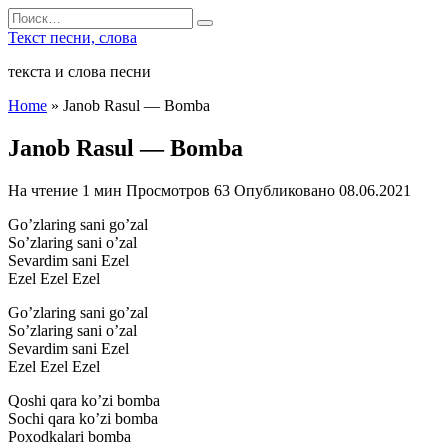
Перейти
Search
к
for:
Текст песни, слова
содержанию
текста и слова песни
Home
»
Janob Rasul — Bomba
Janob Rasul — Bomba
На чтение
1 мин
Просмотров
63
Опубликовано
08.06.2021
Go’zlaring sani go’zal
So’zlaring sani o’zal
Sevardim sani Ezel
Ezel Ezel Ezel
Go’zlaring sani go’zal
So’zlaring sani o’zal
Sevardim sani Ezel
Ezel Ezel Ezel
Qoshi qara ko’zi bomba
Sochi qara ko’zi bomba
Poxodkalari bomba