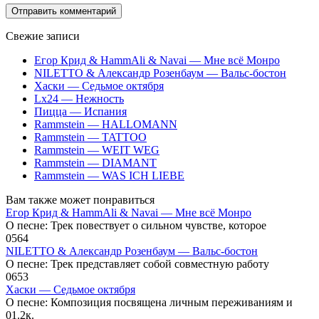
Свежие записи
Егор Крид & HammAli & Navai — Мне всё Монро
NILETTO & Александр Розенбаум — Вальс-бостон
Хаски — Седьмое октября
Lx24 — Нежность
Пицца — Испания
Rammstein — HALLOMANN
Rammstein — TATTOO
Rammstein — WEIT WEG
Rammstein — DIAMANT
Rammstein — WAS ICH LIEBE
Вам также может понравиться
Егор Крид & HammAli & Navai — Мне всё Монро
О песне: Трек повествует о сильном чувстве, которое
0
564
NILETTO & Александр Розенбаум — Вальс-бостон
О песне: Трек представляет собой совместную работу
0
653
Хаски — Седьмое октября
О песне: Композиция посвящена личным переживаниям и
0
1.2к.