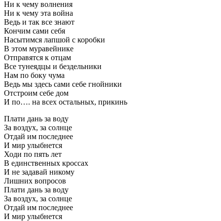
Ни к чему волнения
Ни к чему эта война
Ведь и так все знают
Кончим сами себя
Насытимся лапшой с коробки
В этом муравейнике
Отправятся к отцам
Все тунеядцы и бездельники
Нам по боку чума
Ведь мы здесь сами себе гнойники
Отстроим себе дом
И по…. на всех остальных, прикинь
Плати дань за воду
За воздух, за солнце
Отдай им последнее
И мир улыбнется
Ходи по пять лет
В единственных кроссах
И не задавай никому
Лишних вопросов
Плати дань за воду
За воздух, за солнце
Отдай им последнее
И мир улыбнется