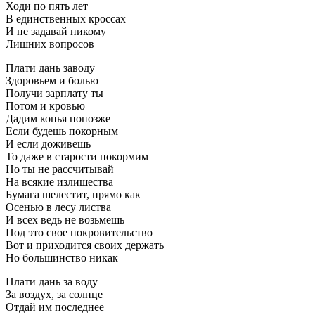
Ходи по пять лет
В единственных кроссах
И не задавай никому
Лишних вопросов
Плати дань заводу
Здоровьем и болью
Получи зарплату ты
Потом и кровью
Дадим копья попозже
Если будешь покорным
И если доживешь
То даже в старости покормим
Но ты не рассчитывай
На всякие излишества
Бумага шелестит, прямо как
Осенью в лесу листва
И всех ведь не возьмешь
Под это свое покровительство
Вот и приходится своих держать
Но большинство никак
Плати дань за воду
За воздух, за солнце
Отдай им последнее