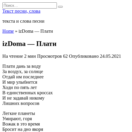
Перейти
Search
к
for:
Текст песни, слова
содержанию
текста и слова песни
Home
»
izDoma — Плати
izDoma — Плати
На чтение
2 мин
Просмотров
62
Опубликовано
24.05.2021
Плати дань за воду
За воздух, за солнце
Отдай им последнее
И мир улыбнется
Ходи по пять лет
В единственных кроссах
И не задавай никому
Лишних вопросов
Легкие планеты
Умирают, горя
Вожак в это время
Бросит на дно якоря