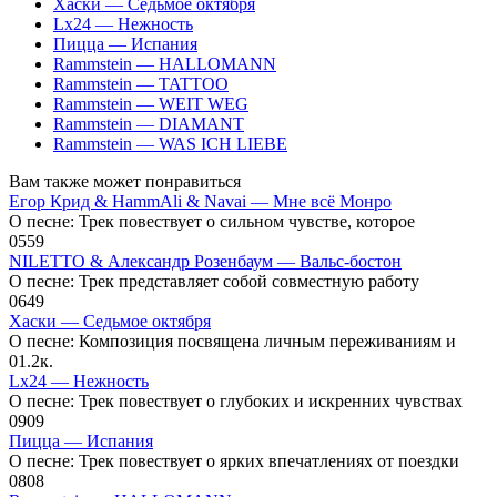
Хаски — Седьмое октября
Lx24 — Нежность
Пицца — Испания
Rammstein — HALLOMANN
Rammstein — TATTOO
Rammstein — WEIT WEG
Rammstein — DIAMANT
Rammstein — WAS ICH LIEBE
Вам также может понравиться
Егор Крид & HammAli & Navai — Мне всё Монро
О песне: Трек повествует о сильном чувстве, которое
0
559
NILETTO & Александр Розенбаум — Вальс-бостон
О песне: Трек представляет собой совместную работу
0
649
Хаски — Седьмое октября
О песне: Композиция посвящена личным переживаниям и
0
1.2к.
Lx24 — Нежность
О песне: Трек повествует о глубоких и искренних чувствах
0
909
Пицца — Испания
О песне: Трек повествует о ярких впечатлениях от поездки
0
808