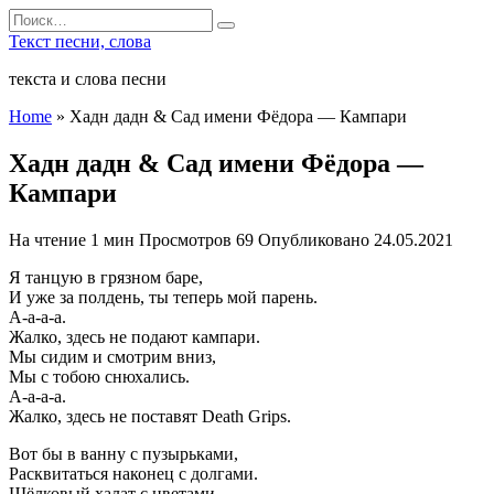
Перейти
Search
к
for:
Текст песни, слова
содержанию
текста и слова песни
Home
»
Хадн дадн & Сад имени Фёдора — Кампари
Хадн дадн & Сад имени Фёдора —
Кампари
На чтение
1 мин
Просмотров
69
Опубликовано
24.05.2021
Я танцую в грязном баре,
И уже за полдень, ты теперь мой парень.
А-а-а-а.
Жалко, здесь не подают кампари.
Мы сидим и смотрим вниз,
Мы с тобою снюхались.
А-а-а-а.
Жалко, здесь не поставят Death Grips.
Вот бы в ванну с пузырьками,
Расквитаться наконец с долгами.
Шёлковый халат с цветами,