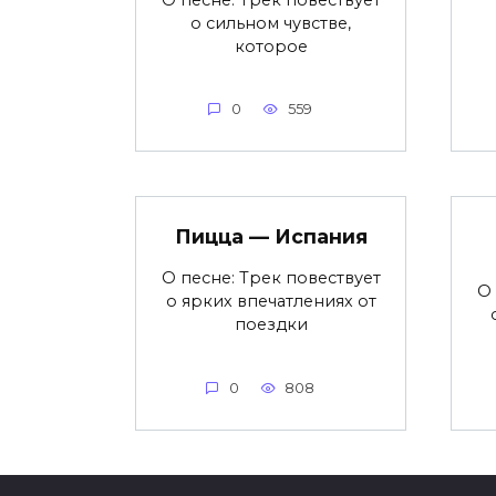
о сильном чувстве,
которое
0
559
Пицца — Испания
О песне: Трек повествует
О 
о ярких впечатлениях от
поездки
0
808