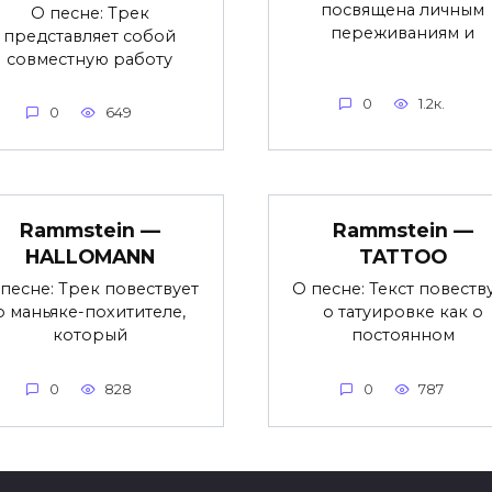
посвящена личным
О песне: Трек
переживаниям и
представляет собой
совместную работу
0
1.2к.
0
649
Rammstein —
Rammstein —
HALLOMANN
TATTOO
песне: Трек повествует
О песне: Текст повеств
о маньяке-похитителе,
о татуировке как о
который
постоянном
0
828
0
787