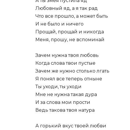
А ты змея пустила яд
Любовный яд, а я так рад
Что все прошло, а может быть
И не было и ничего
Прощай, прощай и никогда
Меня, прошу, не вспоминай
Зачем нужна твоя любовь
Когда слова твои пустые
Зачем же нужно столько лгать
Я понял все теперь отныне
Ты уходи, ты уходи
Мне не нужна такая дура
И за слова мои прости
Ведь такова твоя натура
А горький вкус твоей любви