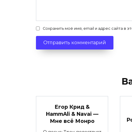
Сохранить моё имя, email и адрес сайта в
В
Егор Крид &
HammAli & Navai —
Р
Мне всё Монро
О песне: Трек повествует