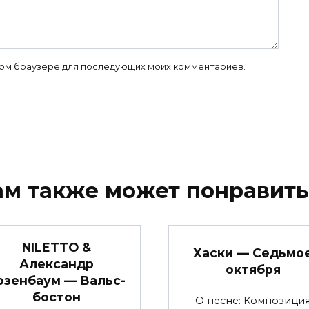
 этом браузере для последующих моих комментариев.
ам также может понравить
NILETTO &
Хаски — Седьмо
Александр
октября
озенбаум — Вальс-
бостон
О песне: Композици