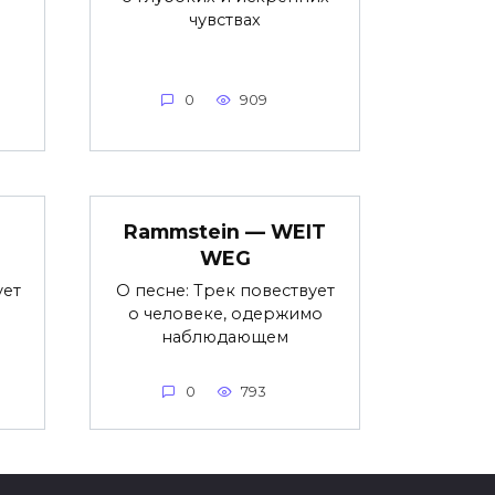
чувствах
0
909
Rammstein — WEIT
WEG
ует
О песне: Трек повествует
о человеке, одержимо
наблюдающем
0
793