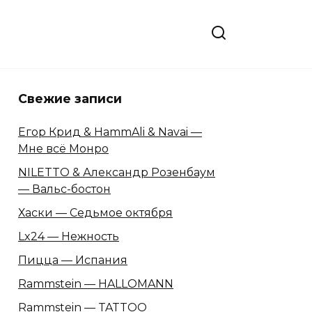
Свежие записи
Егор Крид & HammAli & Navai —
Мне всё Монро
NILETTO & Александр Розенбаум
— Вальс-бостон
Хаски — Седьмое октября
Lx24 — Нежность
Пицца — Испания
Rammstein — HALLOMANN
Rammstein — TATTOO