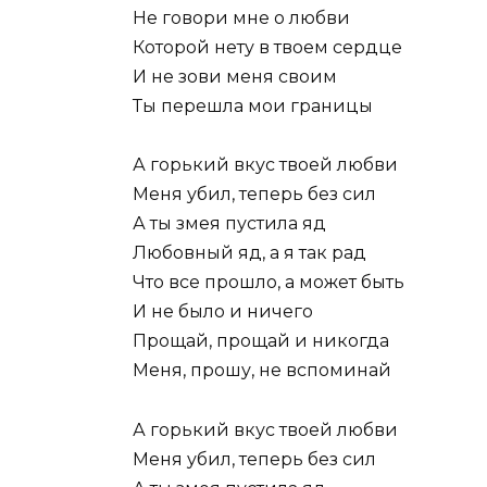
Не говори мне о любви
Которой нету в твоем сердце
И не зови меня своим
Ты перешла мои границы
А горький вкус твоей любви
Меня убил, теперь без сил
А ты змея пустила яд
Любовный яд, а я так рад
Что все прошло, а может быть
И не было и ничего
Прощай, прощай и никогда
Меня, прошу, не вспоминай
А горький вкус твоей любви
Меня убил, теперь без сил