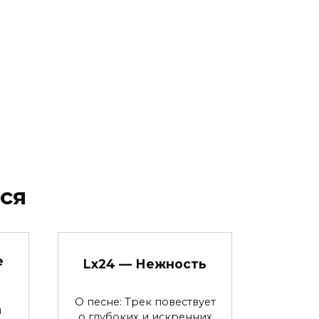
ся
е
Lx24 — Нежность
О песне: Трек повествует
я
о глубоких и искренних