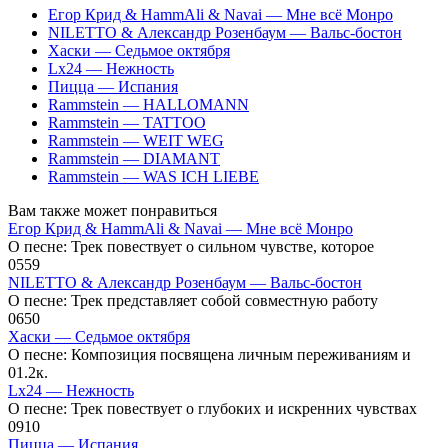
Егор Крид & HammAli & Navai — Мне всё Монро
NILETTO & Александр Розенбаум — Вальс-бостон
Хаски — Седьмое октября
Lx24 — Нежность
Пицца — Испания
Rammstein — HALLOMANN
Rammstein — TATTOO
Rammstein — WEIT WEG
Rammstein — DIAMANT
Rammstein — WAS ICH LIEBE
Вам также может понравиться
Егор Крид & HammAli & Navai — Мне всё Монро
О песне: Трек повествует о сильном чувстве, которое
0
559
NILETTO & Александр Розенбаум — Вальс-бостон
О песне: Трек представляет собой совместную работу
0
650
Хаски — Седьмое октября
О песне: Композиция посвящена личным переживаниям и
0
1.2к.
Lx24 — Нежность
О песне: Трек повествует о глубоких и искренних чувствах
0
910
Пицца — Испания