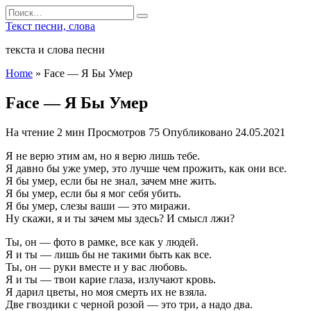
Перейти
Search
к
for:
Текст песни, слова
содержанию
текста и слова песни
Home
»
Face — Я Бы Умер
Face — Я Бы Умер
На чтение
2 мин
Просмотров
75
Опубликовано
24.05.2021
Я не верю этим ам, но я верю лишь тебе.
Я давно бы уже умер, это лучше чем прожить, как они все.
Я бы умер, если бы не знал, зачем мне жить.
Я бы умер, если бы я мог себя убить.
Я бы умер, слезы ваши — это миражи.
Ну скажи, я и ты зачем мы здесь? И смысл лжи?
Ты, он — фото в рамке, все как у людей.
Я и ты — лишь бы не такими быть как все.
Ты, он — руки вместе и у вас любовь.
Я и ты — твои карие глаза, излучают кровь.
Я дарил цветы, но моя смерть их не взяла.
Две гвоздики с черной розой — это три, а надо два.