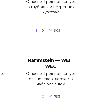
О песне: Трек повествует
я
о глубоких и искренних
чувствах
0
909
Rammstein — WEIT
WEG
ует
О песне: Трек повествует
о человеке, одержимо
наблюдающем
0
793