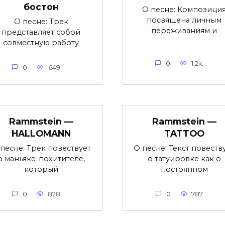
бостон
О песне: Композици
посвящена личным
О песне: Трек
переживаниям и
представляет собой
совместную работу
0
1.2к.
0
649
Rammstein —
Rammstein —
HALLOMANN
TATTOO
песне: Трек повествует
О песне: Текст повеств
о маньяке-похитителе,
о татуировке как о
который
постоянном
0
828
0
787