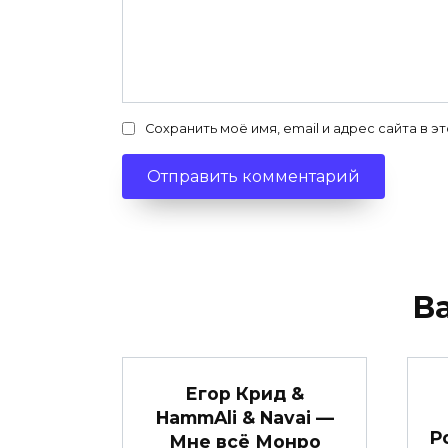
Сохранить моё имя, email и адрес сайта в
В
Егор Крид &
HammAli & Navai —
Р
Мне всё Монро