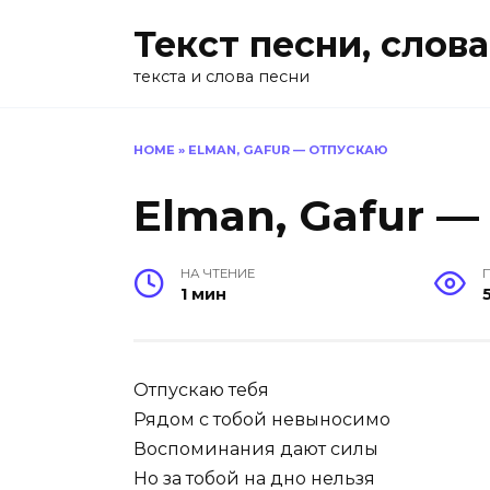
Перейти
Текст песни, слова
к
содержанию
текста и слова песни
HOME
»
ELMAN, GAFUR — ОТПУСКАЮ
Elman, Gafur 
НА ЧТЕНИЕ
1 мин
Отпускаю тебя
Рядом с тобой невыносимо
Воспоминания дают силы
Но за тобой на дно нельзя