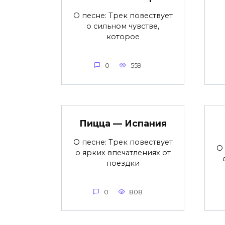
О песне: Трек повествует
о сильном чувстве,
которое
0
559
Пицца — Испания
О песне: Трек повествует
О 
о ярких впечатлениях от
поездки
0
808