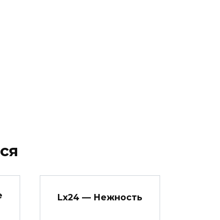
ся
е
Lx24 — Нежность