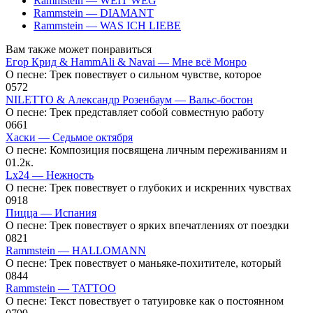
Rammstein — WEIT WEG
Rammstein — DIAMANT
Rammstein — WAS ICH LIEBE
Вам также может понравиться
Егор Крид & HammAli & Navai — Мне всё Монро
О песне: Трек повествует о сильном чувстве, которое
0
572
NILETTO & Александр Розенбаум — Вальс-бостон
О песне: Трек представляет собой совместную работу
0
661
Хаски — Седьмое октября
О песне: Композиция посвящена личным переживаниям и
0
1.2к.
Lx24 — Нежность
О песне: Трек повествует о глубоких и искренних чувствах
0
918
Пицца — Испания
О песне: Трек повествует о ярких впечатлениях от поездки
0
821
Rammstein — HALLOMANN
О песне: Трек повествует о маньяке-похитителе, который
0
844
Rammstein — TATTOO
О песне: Текст повествует о татуировке как о постоянном