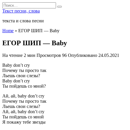
Перейти
Search
к
for:
Текст песни, слова
содержанию
текста и слова песни
Home
»
ЕГОР ШИП — Baby
ЕГОР ШИП — Baby
На чтение
2 мин
Просмотров
96
Опубликовано
24.05.2021
Baby don’t cry
Почему ты просто так
Льешь свои слезы?
Baby don’t cry
Ты пойдешь со мной?
Ай, ай, baby don’t cry
Почему ты просто так
Льешь свои слезы?
Ай, ай, baby don’t cry
Ты пойдешь со мной
Я покажу тебе звезды