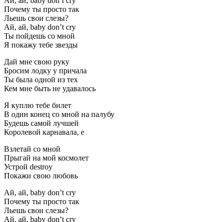
Ай, ай, baby don’t cry
Почему ты просто так
Льешь свои слезы?
Ай, ай, baby don’t cry
Ты пойдешь со мной
Я покажу тебе звезды
Дай мне свою руку
Бросим лодку у причала
Ты была одной из тех
Кем мне быть не удавалось
Я куплю тебе билет
В один конец со мной на палубу
Будешь самой лучшей
Королевой карнавала, е
Взлетай со мной
Прыгай на мой космолет
Устрой destroy
Покажи свою любовь
Ай, ай, baby don’t cry
Почему ты просто так
Льешь свои слезы?
Ай, ай, baby don’t cry