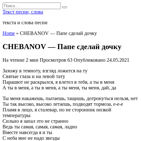
Перейти
Search
к
for:
Текст песни, слова
содержанию
текста и слова песни
Home
»
CHEBANOV — Папе сделай дочку
CHEBANOV — Папе сделай дочку
На чтение
2 мин
Просмотров
63
Опубликовано
24.05.2021
Захожу в темноту, взгляд ложится на ту
Святые глаза и на левой тату
Парашют не раскрылся, я влетел в тебя, а ты в меня
А ты в меня, а ты в меня, а ты меня, ты меня, дай, да
Ты меня накажешь, пытаешь, тащишь, дотронуться нельзя, нет
Ты так высоко, высоко летаешь, подводят тормоза, е-е-е
Пламя в лицо, я сталевар, но не сторонник низкой
температуры
Сильно я запал это не странно
Ведь ты самая, самая, самая, ладно
Вместе навсегда я и ты
С неба мне не надо звезды