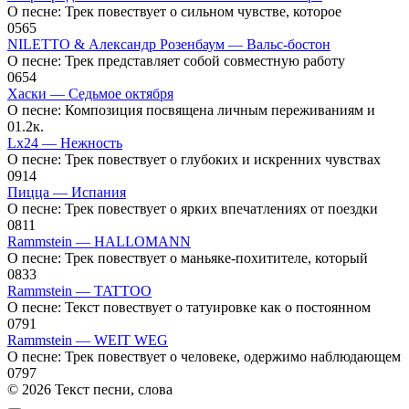
О песне: Трек повествует о сильном чувстве, которое
0
565
NILETTO & Александр Розенбаум — Вальс-бостон
О песне: Трек представляет собой совместную работу
0
654
Хаски — Седьмое октября
О песне: Композиция посвящена личным переживаниям и
0
1.2к.
Lx24 — Нежность
О песне: Трек повествует о глубоких и искренних чувствах
0
914
Пицца — Испания
О песне: Трек повествует о ярких впечатлениях от поездки
0
811
Rammstein — HALLOMANN
О песне: Трек повествует о маньяке-похитителе, который
0
833
Rammstein — TATTOO
О песне: Текст повествует о татуировке как о постоянном
0
791
Rammstein — WEIT WEG
О песне: Трек повествует о человеке, одержимо наблюдающем
0
797
© 2026 Текст песни, слова