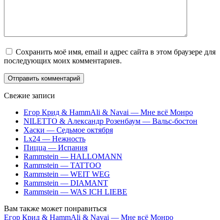
Сохранить моё имя, email и адрес сайта в этом браузере для
последующих моих комментариев.
Свежие записи
Егор Крид & HammAli & Navai — Мне всё Монро
NILETTO & Александр Розенбаум — Вальс-бостон
Хаски — Седьмое октября
Lx24 — Нежность
Пицца — Испания
Rammstein — HALLOMANN
Rammstein — TATTOO
Rammstein — WEIT WEG
Rammstein — DIAMANT
Rammstein — WAS ICH LIEBE
Вам также может понравиться
Егор Крид & HammAli & Navai — Мне всё Монро