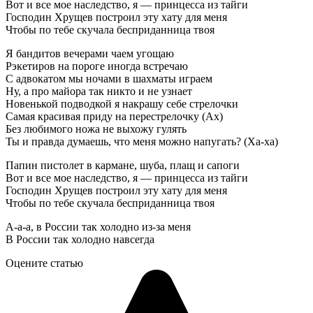
Вот и все мое наследство, я — принцесса из тайги
Господин Хрущев построил эту хату для меня
Чтобы по тебе скучала бесприданница твоя
Я бандитов вечерами чаем угощаю
Рэкетиров на пороге иногда встречаю
С адвокатом мы ночами в шахматы играем
Ну, а про майора так никто и не узнает
Новенькой подводкой я накрашу себе стрелочки
Самая красивая приду на перестрелочку (Ах)
Без любимого ножа не выхожу гулять
Ты и правда думаешь, что меня можно напугать? (Ха-ха)
Папин пистолет в кармане, шуба, плащ и сапоги
Вот и все мое наследство, я — принцесса из тайги
Господин Хрущев построил эту хату для меня
Чтобы по тебе скучала бесприданница твоя
А-а-а, в России так холодно из-за меня
В России так холодно навсегда
Оцените статью