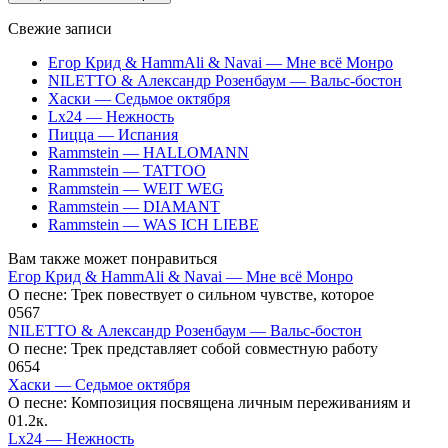
Свежие записи
Егор Крид & HammAli & Navai — Мне всё Монро
NILETTO & Александр Розенбаум — Вальс-бостон
Хаски — Седьмое октября
Lx24 — Нежность
Пицца — Испания
Rammstein — HALLOMANN
Rammstein — TATTOO
Rammstein — WEIT WEG
Rammstein — DIAMANT
Rammstein — WAS ICH LIEBE
Вам также может понравиться
Егор Крид & HammAli & Navai — Мне всё Монро
О песне: Трек повествует о сильном чувстве, которое
0
567
NILETTO & Александр Розенбаум — Вальс-бостон
О песне: Трек представляет собой совместную работу
0
654
Хаски — Седьмое октября
О песне: Композиция посвящена личным переживаниям и
0
1.2к.
Lx24 — Нежность