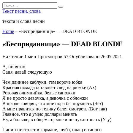
Перейти
Search
к
for:
Текст песни, слова
содержанию
текста и слова песни
Home
»
«Бесприданница» — DEAD BLONDE
«Бесприданница» — DEAD BLONDE
На чтение
1 мин
Просмотров
57
Опубликовано
26.05.2021
­А, понятно
Саня, давай следующую
Чем длиннее каблуки, тем короче юбка
Красная помада оставляет след на рюмке (Ах)
Розовая олимпийка, белые сапожки
Я не просто девочка, а девочка с обложки
В школе говорят, что мне пора бы поумнеть (Че?)
А мне нравится по телику балет смотреть (Вот так)
Главное, что я умею доллары менять
Ну, а больше, в общем-то, мне и не нужно знать (Угу)
Папин пистолет в кармане, шуба, плащ и сапоги