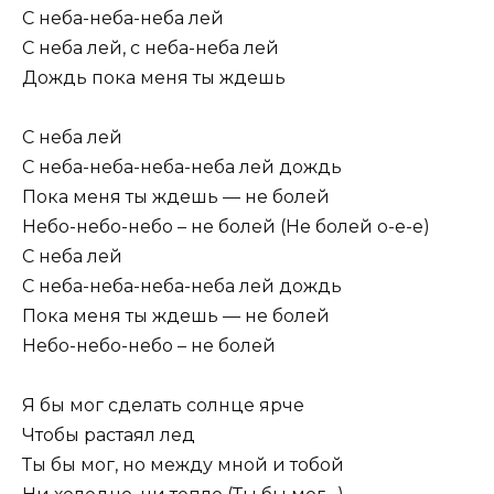
С неба-неба-неба лей
С неба лей, с неба-неба лей
Дождь пока меня ты ждешь
С неба лей
С неба-неба-неба-неба лей дождь
Пока меня ты ждешь — не болей
Небо-небо-небо – не болей (Не болей о-е-е)
С неба лей
С неба-неба-неба-неба лей дождь
Пока меня ты ждешь — не болей
Небо-небо-небо – не болей
Я бы мог сделать солнце ярче
Чтобы растаял лед
Ты бы мог, но между мной и тобой