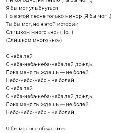
Ни холодно, ни тепло (Ты бы мог…)
Я бы мог улыбнуться
Но в этой песне только минор (Я бы мог…)
Ты бы мог, но в этой истории
Слишком много «но» (Но…)
(Слишком много «но»)
С неба лей
С неба-неба-неба-неба лей дождь
Пока меня ты ждешь — не болей
Небо-небо-небо – не болей
С неба лей
С неба-неба-неба-неба лей дождь
Пока меня ты ждешь — не болей
Небо-небо-небо – не болей
Я бы мог все объяснить