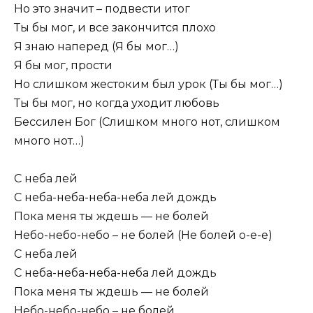
Но это значит – подвести итог
Ты бы мог, и все закончится плохо
Я знаю наперед (Я бы мог…)
Я бы мог, прости
Но слишком жестоким был урок (Ты бы мог…)
Ты бы мог, но когда уходит любовь
Бессилен Бог (Слишком много нот, слишком
много нот…)
С неба лей
С неба-неба-неба-неба лей дождь
Пока меня ты ждешь — не болей
Небо-небо-небо – не болей (Не болей о-е-е)
С неба лей
С неба-неба-неба-неба лей дождь
Пока меня ты ждешь — не болей
Небо-небо-небо – не болей