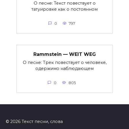
О песне: Текст повествует о
татуировке как о постоянном
0
797
Rammstein — WEIT WEG
О песне: Трек повествует о человеке,
одержимо наблюдающем
0
805
© 2026 Текст песни, слова