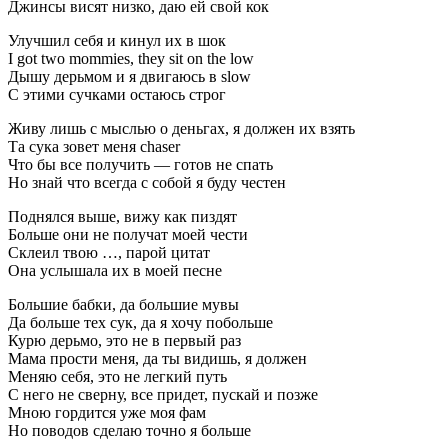
Джинсы висят низко, даю ей свой кок
Улучшил себя и кинул их в шок
I got two mommies, they sit on the low
Дышу дерьмом и я двигаюсь в slow
С этими сучками остаюсь строг
Живу лишь с мыслью о деньгах, я должен их взять
Та сука зовет меня chaser
Что бы все получить — готов не спать
Но знай что всегда с собой я буду честен
Поднялся выше, вижу как пиздят
Больше они не получат моей чести
Склеил твою …, парой цитат
Она услышала их в моей песне
Большие бабки, да большие мувы
Да больше тех сук, да я хочу побольше
Курю дерьмо, это не в первый раз
Мама прости меня, да ты видишь, я должен
Меняю себя, это не легкий путь
С него не сверну, все придет, пускай и позже
Мною гордится уже моя фам
Но поводов сделаю точно я больше