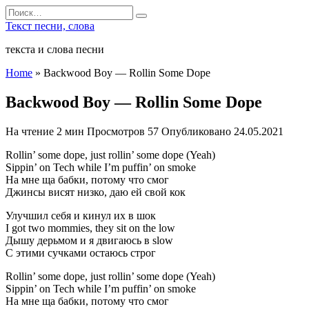
Перейти
Search
к
for:
Текст песни, слова
содержанию
текста и слова песни
Home
»
Backwood Boy — Rollin Some Dope
Backwood Boy — Rollin Some Dope
На чтение
2 мин
Просмотров
57
Опубликовано
24.05.2021
Rollin’ some dope, just rollin’ some dope (Yeah)
Sippin’ on Tech while I’m puffin’ on smoke
На мне ща бабки, потому что смог
Джинсы висят низко, даю ей свой кок
Улучшил себя и кинул их в шок
I got two mommies, they sit on the low
Дышу дерьмом и я двигаюсь в slow
С этими сучками остаюсь строг
Rollin’ some dope, just rollin’ some dope (Yeah)
Sippin’ on Tech while I’m puffin’ on smoke
На мне ща бабки, потому что смог