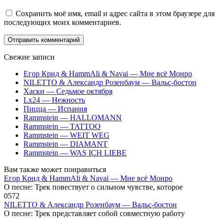
Сохранить моё имя, email и адрес сайта в этом браузере для
последующих моих комментариев.
Свежие записи
Егор Крид & HammAli & Navai — Мне всё Монро
NILETTO & Александр Розенбаум — Вальс-бостон
Хаски — Седьмое октября
Lx24 — Нежность
Пицца — Испания
Rammstein — HALLOMANN
Rammstein — TATTOO
Rammstein — WEIT WEG
Rammstein — DIAMANT
Rammstein — WAS ICH LIEBE
Вам также может понравиться
Егор Крид & HammAli & Navai — Мне всё Монро
О песне: Трек повествует о сильном чувстве, которое
0
572
NILETTO & Александр Розенбаум — Вальс-бостон
О песне: Трек представляет собой совместную работу