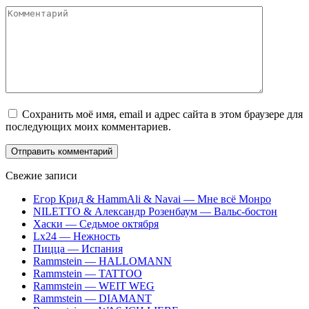
Комментарий
Сохранить моё имя, email и адрес сайта в этом браузере для
последующих моих комментариев.
Свежие записи
Егор Крид & HammAli & Navai — Мне всё Монро
NILETTO & Александр Розенбаум — Вальс-бостон
Хаски — Седьмое октября
Lx24 — Нежность
Пицца — Испания
Rammstein — HALLOMANN
Rammstein — TATTOO
Rammstein — WEIT WEG
Rammstein — DIAMANT