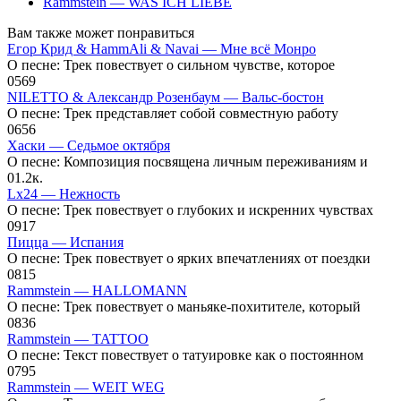
Rammstein — WAS ICH LIEBE
Вам также может понравиться
Егор Крид & HammAli & Navai — Мне всё Монро
О песне: Трек повествует о сильном чувстве, которое
0
569
NILETTO & Александр Розенбаум — Вальс-бостон
О песне: Трек представляет собой совместную работу
0
656
Хаски — Седьмое октября
О песне: Композиция посвящена личным переживаниям и
0
1.2к.
Lx24 — Нежность
О песне: Трек повествует о глубоких и искренних чувствах
0
917
Пицца — Испания
О песне: Трек повествует о ярких впечатлениях от поездки
0
815
Rammstein — HALLOMANN
О песне: Трек повествует о маньяке-похитителе, который
0
836
Rammstein — TATTOO
О песне: Текст повествует о татуировке как о постоянном
0
795
Rammstein — WEIT WEG