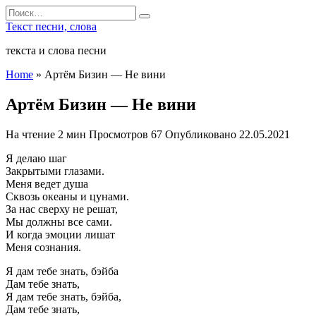
Перейти
Search
к
for:
Текст песни, слова
содержанию
текста и слова песни
Home
»
Артём Бизин — Не вини
Артём Бизин — Не вини
На чтение
2 мин
Просмотров
67
Опубликовано
22.05.2021
Я делаю шаг
Закрытыми глазами.
Меня ведет душа
Сквозь океаны и цунами.
За нас сверху не решат,
Мы должны все сами.
И когда эмоции лишат
Меня сознания.
Я дам тебе знать, бэйба
Дам тебе знать,
Я дам тебе знать, бэйба,
Дам тебе знать,