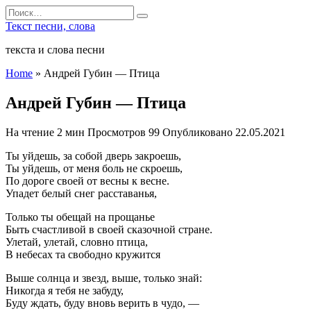
Перейти
Search
к
for:
Текст песни, слова
содержанию
текста и слова песни
Home
»
Андрей Губин — Птица
Андрей Губин — Птица
На чтение
2 мин
Просмотров
99
Опубликовано
22.05.2021
Ты уйдешь, за собой дверь закроешь,
Ты уйдешь, от меня боль не скроешь,
По дороге своей от весны к весне.
Упадет белый снег расставанья,
Только ты обещай на прощанье
Быть счастливой в своей сказочной стране.
Улетай, улетай, словно птица,
В небесах та свободно кружится
Выше солнца и звезд, выше, только знай:
Никогда я тебя не забуду,
Буду ждать, буду вновь верить в чудо, —