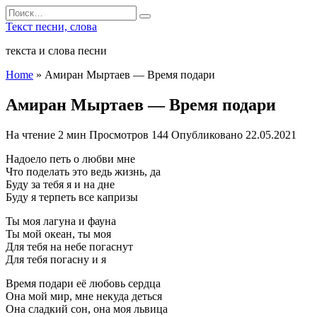
Перейти
Search
к
for:
Текст песни, слова
содержанию
текста и слова песни
Home
»
Амиран Мыртаев — Время подари
Амиран Мыртаев — Время подари
На чтение
2 мин
Просмотров
144
Опубликовано
22.05.2021
Надоело петь о любви мне
Что поделать это ведь жизнь, да
Буду за тебя я и на дне
Буду я терпеть все капризы
Ты моя лагуна и фауна
Ты мой океан, ты моя
Для тебя на небе погаснут
Для тебя погасну и я
Время подари её любовь сердца
Она мой мир, мне некуда деться
Она сладкий сон, она моя львица