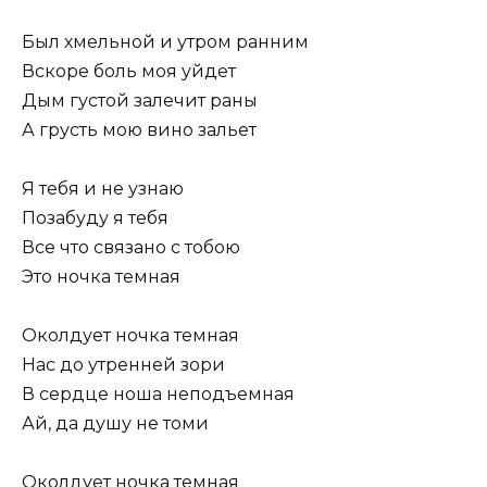
Был хмельной и утром ранним
Вскоре боль моя уйдет
Дым густой залечит раны
А грусть мою вино зальет
Я тебя и не узнаю
Позабуду я тебя
Все что связано с тобою
Это ночка темная
Околдует ночка темная
Нас до утренней зори
В сердце ноша неподъемная
Ай, да душу не томи
Околдует ночка темная