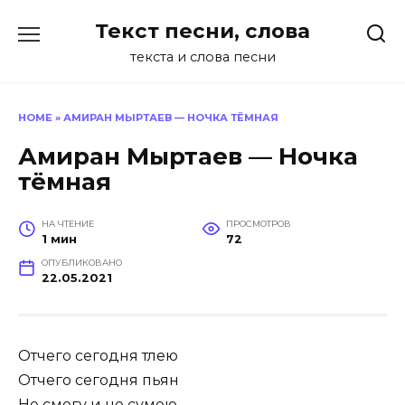
Перейти
Текст песни, слова
к
содержанию
текста и слова песни
HOME
»
АМИРАН МЫРТАЕВ — НОЧКА ТЁМНАЯ
Амиран Мыртаев — Ночка
тёмная
НА ЧТЕНИЕ
ПРОСМОТРОВ
1 мин
72
ОПУБЛИКОВАНО
22.05.2021
Отчего сегодня тлею
Отчего сегодня пьян
Не смогу и не сумею