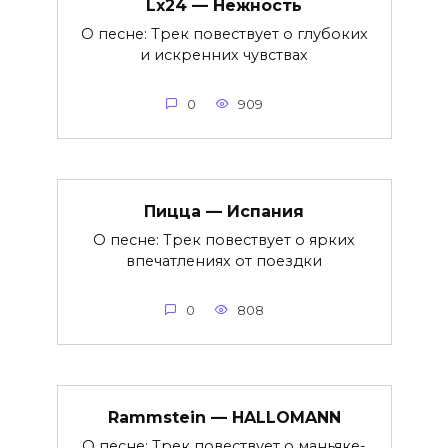
Lx24 — Нежность
О песне: Трек повествует о глубоких
и искренних чувствах
0
909
Пицца — Испания
О песне: Трек повествует о ярких
впечатлениях от поездки
0
808
Rammstein — HALLOMANN
О песне: Трек повествует о маньяке-