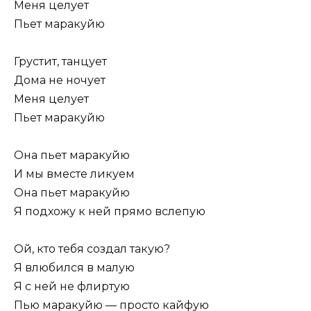
Меня целует
Пьет маракуйю
Грустит, танцует
Дома не ночует
Меня целует
Пьет маракуйю
Она пьет маракуйю
И мы вместе ликуем
Она пьет маракуйю
Я подхожу к ней прямо вслепую
Ой, кто тебя создал такую?
Я влюбился в малую
Я с ней не флиртую
Пью маракуйю — просто кайфую