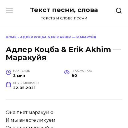
Перейти
Текст песни, слова
к
содержанию
текста и слова песни
HOME
»
АДЛЕР КОЦБА & ERIK AKHIM — МАРАКУЙЯ
Адлер Коцба & Erik Akhim —
Маракуйя
НА ЧТЕНИЕ
ПРОСМОТРОВ
2 мин
80
ОПУБЛИКОВАНО
22.05.2021
Она пьет маракуйю
И мы вместе ликуем
Она пьет маракуйю