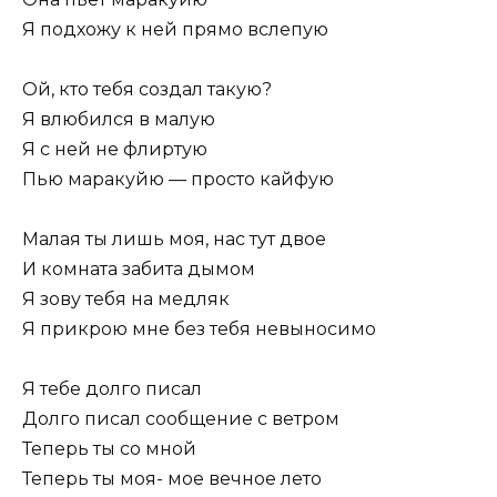
Я подхожу к ней прямо вслепую
Ой, кто тебя создал такую?
Я влюбился в малую
Я с ней не флиртую
Пью маракуйю — просто кайфую
Малая ты лишь моя, нас тут двое
И комната забита дымом
Я зову тебя на медляк
Я прикрою мне без тебя невыносимо
Я тебе долго писал
Долго писал сообщение с ветром
Теперь ты со мной
Теперь ты моя- мое вечное лето