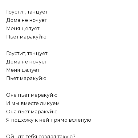
Грустит, танцует
Дома не ночует
Меня целует
Пьет маракуйю
Грустит, танцует
Дома не ночует
Меня целует
Пьет маракуйю
Она пьет маракуйю
И мы вместе ликуем
Она пьет маракуйю
Я подхожу к ней прямо вслепую
Ой, кто тебя создал такую?