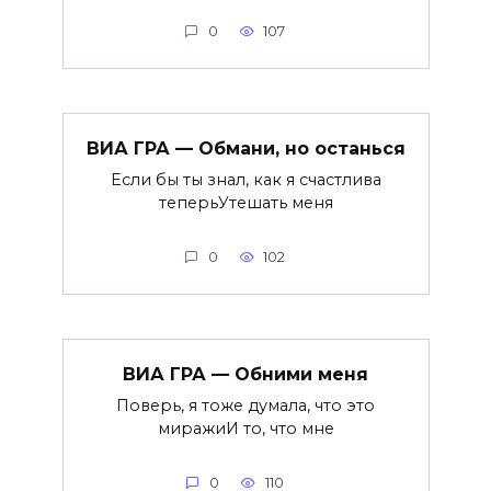
0
107
ВИА ГРА — Обмани, но останься
Если бы ты знал, как я счастлива
теперьУтешать меня
0
102
ВИА ГРА — Обними меня
Поверь, я тоже думала, что это
миражиИ то, что мне
0
110