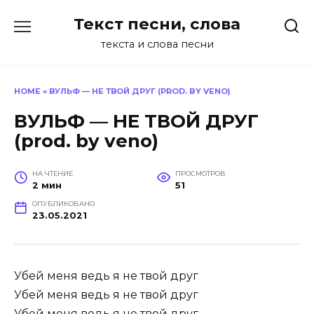
Перейти
Текст песни, слова
к
содержанию
текста и слова песни
HOME
»
ВУЛЬФ — НЕ ТВОЙ ДРУГ (PROD. BY VENO)
ВУЛЬФ — НЕ ТВОЙ ДРУГ
(prod. by veno)
НА ЧТЕНИЕ
ПРОСМОТРОВ
2 мин
51
ОПУБЛИКОВАНО
23.05.2021
Убей меня ведь я не твой друг
Убей меня ведь я не твой друг
Убей меня ведь я не твой друг