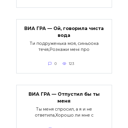
ВИА ГРА — Ой, говорила чиста
вода
Ти подруженька моя, синьоока
течія,Розкажи мені про
0
123
ВИА ГРА — Отпустил бы ты
меня
Ты меня спросил, а я и не
ответила,Хорошо ли мне с