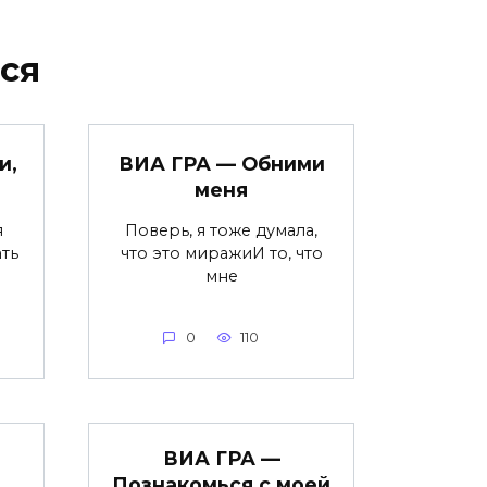
ся
и,
ВИА ГРА — Обними
меня
я
Поверь, я тоже думала,
ть
что это миражиИ то, что
мне
0
110
ВИА ГРА —
Познакомься с моей