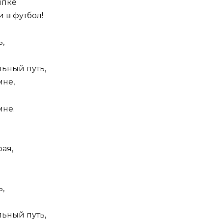
ипке
 в футбол!
ь,
ьный путь,
мне,
мне.
рая,
ь,
ьный путь,