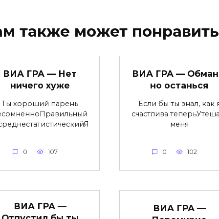
ам также может понравить
ВИА ГРА — Нет
ВИА ГРА — Обман
ничего хуже
но останься
Ты хороший парень
Если бы ты знал, как 
есомненноПравильный
счастлива теперьУтеша
среднестатистическийЯ
меня
0
107
0
102
ВИА ГРА —
ВИА ГРА —
Отпустил бы ты