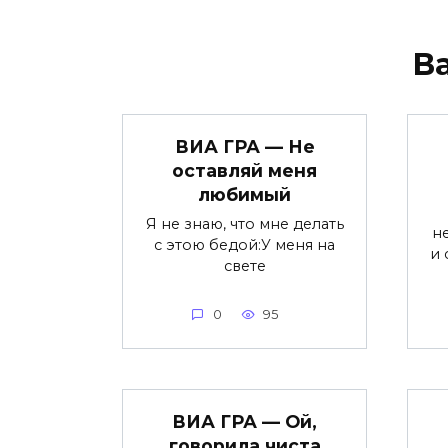
В
ВИА ГРА — Не
оставляй меня
любимый
Я не знаю, что мне делать
н
с этою бедой:У меня на
и 
свете
0
95
ВИА ГРА — Ой,
говорила чиста