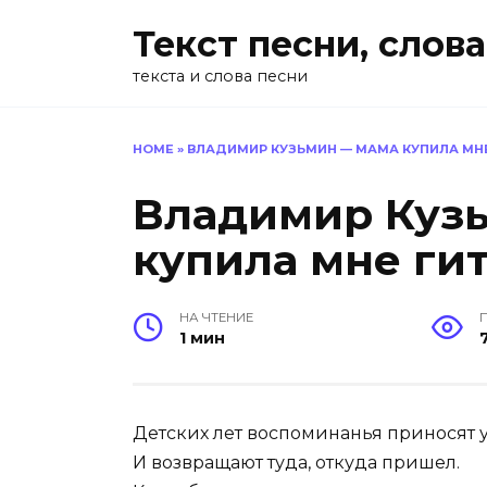
Перейти
Текст песни, слова
к
содержанию
текста и слова песни
HOME
»
ВЛАДИМИР КУЗЬМИН — МАМА КУПИЛА МНЕ
Владимир Куз
купила мне ги
НА ЧТЕНИЕ
1 мин
Детских лет воспоминанья приносят 
И возвращают туда, откуда пришел.