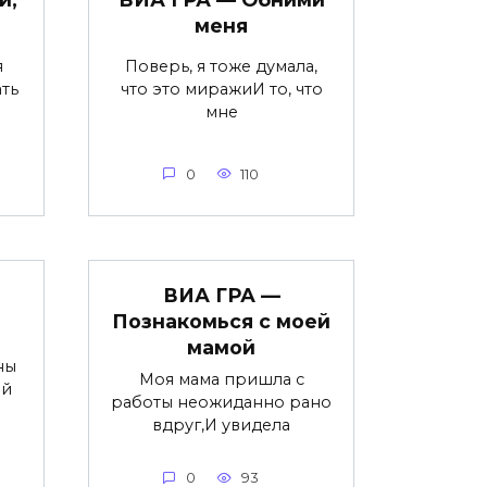
меня
я
Поверь, я тоже думала,
ть
что это миражиИ то, что
мне
0
110
ВИА ГРА —
Познакомься с моей
мамой
ны
Моя мама пришла с
ай
работы неожиданно рано
вдруг,И увидела
0
93