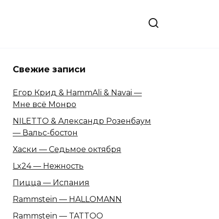
Свежие записи
Егор Крид & HammAli & Navai —
Мне всё Монро
NILETTO & Александр Розенбаум
— Вальс-бостон
Хаски — Седьмое октября
Lx24 — Нежность
Пицца — Испания
Rammstein — HALLOMANN
Rammstein — TATTOO