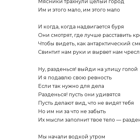
Мясники трахнули целый город
Им и этого мало, им этого мало
И когда, когда надвигается буря
Они смотрят, где лучше расставить кр
Чтобы видеть, как антарктический см
Свинтит нам руки и вырвет нам чресл
Ну, разденься! выйди на улицу голой
И я подавлю свою ревность
Если так нужно для дела
Разденься! пусть они удивятся
Пусть делают вид, что не видят тебя
Но им ни за что не забыть
Их мысли заполнит твое тело — разде
Мы начали водкой утром