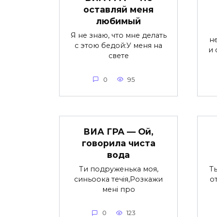
оставляй меня
любимый
Я не знаю, что мне делать
н
с этою бедой:У меня на
и 
свете
0
95
ВИА ГРА — Ой,
говорила чиста
вода
Ти подруженька моя,
Ты
синьоока течія,Розкажи
о
мені про
0
123