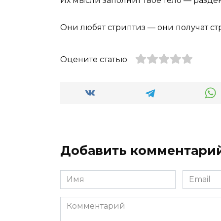
Их мысли заполнит твое тело — разде
Они любят стриптиз — они получат с
Оцените статью
Добавить комментари
Имя
Email
*
*
Комментарий