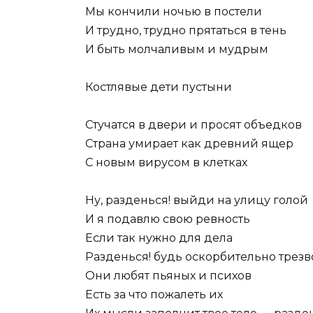
Мы кончили ночью в постели
И трудно, трудно прятаться в тень
И быть молчаливым и мудрым
Костлявые дети пустыни
Стучатся в двери и просят объедков
Страна умирает как древний ящер
С новым вирусом в клетках
Ну, разденься! выйди на улицу голой
И я подавлю свою ревность
Если так нужно для дела
Разденься! будь оскорбительно трез
Они любят пьяных и психов
Есть за что пожалеть их