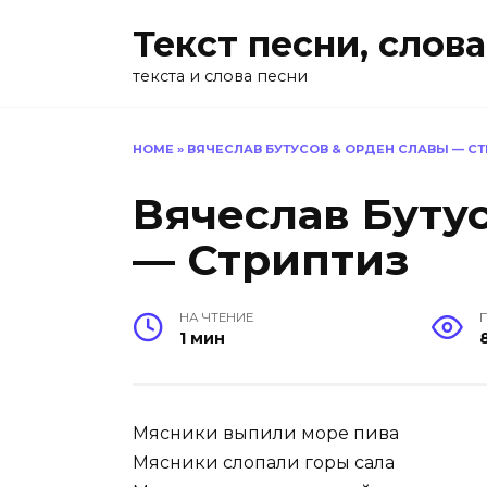
Перейти
Текст песни, слова
к
содержанию
текста и слова песни
HOME
»
ВЯЧЕСЛАВ БУТУСОВ & ОРДЕН СЛАВЫ — С
Вячеслав Буту
— Стриптиз
НА ЧТЕНИЕ
1 мин
Мясники выпили море пива
Мясники слопали горы сала