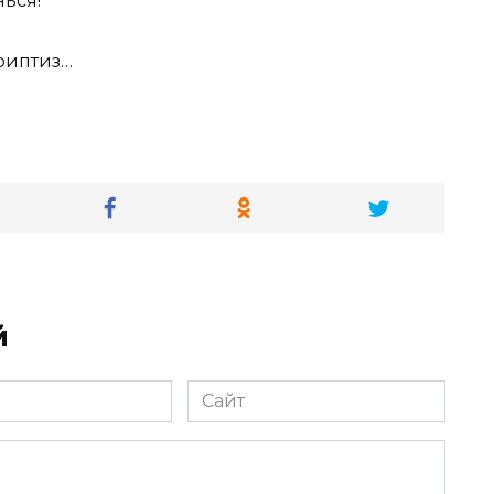
нься!
триптиз…
й
Сайт