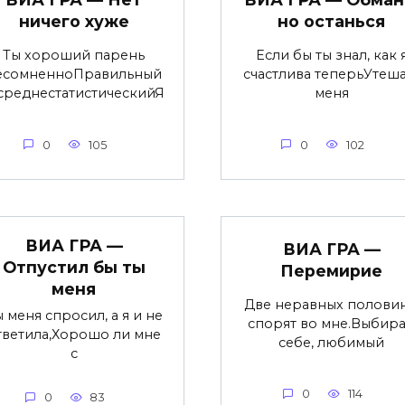
ничего хуже
но останься
Ты хороший парень
Если бы ты знал, как 
есомненноПравильный
счастлива теперьУтеша
среднестатистическийЯ
меня
0
105
0
102
ВИА ГРА —
ВИА ГРА —
Отпустил бы ты
Перемирие
меня
Две неравных полови
 меня спросил, а я и не
спорят во мне.Выбир
тветила,Хорошо ли мне
себе, любимый
с
0
114
0
83