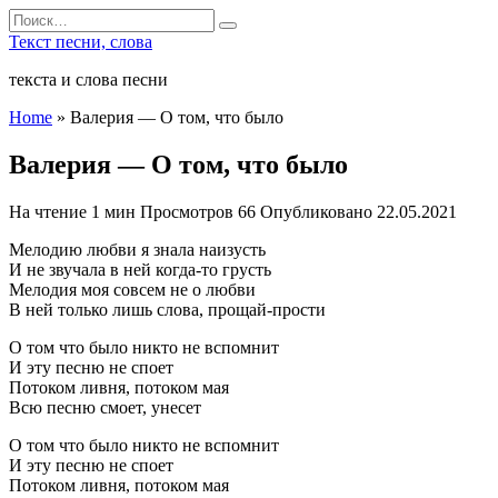
Перейти
Search
к
for:
Текст песни, слова
содержанию
текста и слова песни
Home
»
Валерия — О том, что было
Валерия — О том, что было
На чтение
1 мин
Просмотров
66
Опубликовано
22.05.2021
Мелодию любви я знала наизусть
И не звучала в ней когда-то грусть
Мелодия моя совсем не о любви
В ней только лишь слова, прощай-прости
О том что было никто не вспомнит
И эту песню не споет
Потоком ливня, потоком мая
Всю песню смоет, унесет
О том что было никто не вспомнит
И эту песню не споет
Потоком ливня, потоком мая