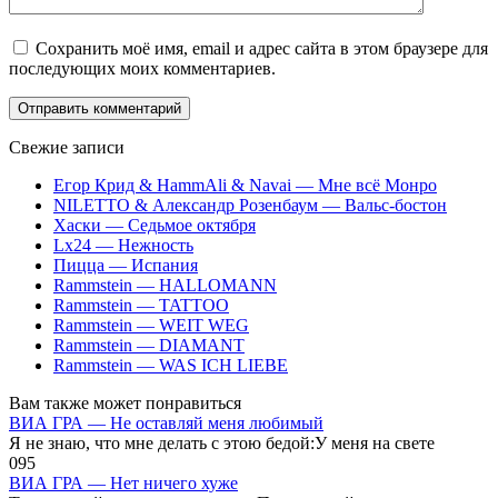
Сохранить моё имя, email и адрес сайта в этом браузере для
последующих моих комментариев.
Свежие записи
Егор Крид & HammAli & Navai — Мне всё Монро
NILETTO & Александр Розенбаум — Вальс-бостон
Хаски — Седьмое октября
Lx24 — Нежность
Пицца — Испания
Rammstein — HALLOMANN
Rammstein — TATTOO
Rammstein — WEIT WEG
Rammstein — DIAMANT
Rammstein — WAS ICH LIEBE
Вам также может понравиться
ВИА ГРА — Не оставляй меня любимый
Я не знаю, что мне делать с этою бедой:У меня на свете
0
95
ВИА ГРА — Нет ничего хуже